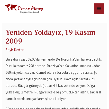
Yeniden Yoldayız, 19 Kasım
2009
Seyir Defteri
Bu sabah saat 09.00’da Fernando De Noronha’dan hareket ettik.
Pusula rotamız 228 derece. Brezilya’nın Salvador limanına kadar
660 mil yolumuz var. Kısmet olursa bu yolu beş günde alırız. Şu
anda şartlar seyir açısından çok uygun. Hava açık. Sıcaklık 28
derece. Rüzgâr güneydoğudan 4-5 kuvvetinde esiyor. Dalga
yüksekliği 2 metre. Rüzgârı iskele baş omuzluktan alan Uzaklar II
sancak bordasına yaslanmış hızla ilerliyor.
Güneş batarken sabahtan beri arkamızdan çektiğimiz olta gerildi.