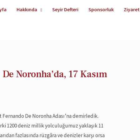
yfa
Hakkında
Seyir Defteri
Sponsorluk
Ziyaret
o De Noronha’da, 17 Kasım
it Fernando De Noronha Adası’na demirledik.
ki 1200 deniz millik yolculuğumuz yaklaşık 11
yarıdan fazlasında rüzgâra ve denizler karşı orsa