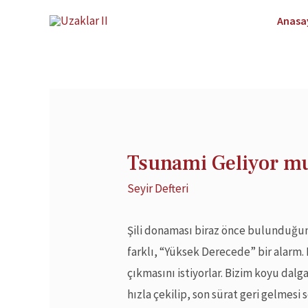
Anasa
Tsunami Geliyor mu
Seyir Defteri
Şili donaması biraz önce bulunduğum
farklı, “Yüksek Derecede” bir alarm.
çıkmasını istiyorlar. Bizim koyu dal
hızla çekilip, son sürat geri gelmesi