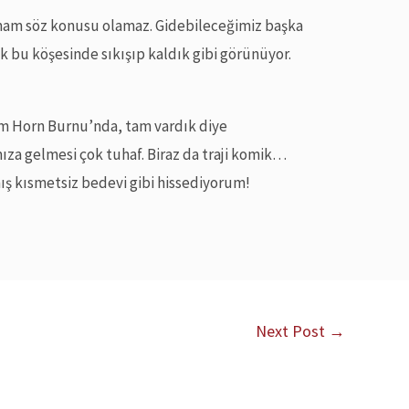
mam söz konusu olamaz. Gidebileceğimiz başka
k bu köşesinde sıkışıp kaldık gibi görünüyor.
iğim Horn Burnu’nda, tam vardık diye
ıza gelmesi çok tuhaf. Biraz da traji komik…
ış kısmetsiz bedevi gibi hissediyorum!
Next Post
→