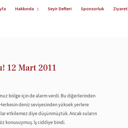
yfa
Hakkında
Seyir Defteri
Sponsorluk
Ziyaret
! 12 Mart 2011
uz bölge için de alarm verdi. Bu diğerlerinden
 Herkesin deniz seviyesinden yüksek yerlere
galar etkilemez diye düşünmüştük. Ancak suların
 söz konusuymuş. İş ciddiye bindi.