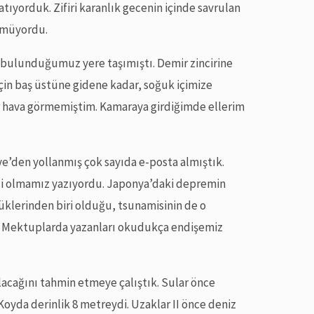
atıyorduk. Zifiri karanlık gecenin içinde savrulan
ünmüyordu.
ı bulunduğumuz yere taşımıştı. Demir zincirine
çin baş üstüne gidene kadar, soğuk içimize
bir hava görmemiştim. Kamaraya girdiğimde ellerim
e’den yollanmış çok sayıda e-posta almıştık.
li olmamız yazıyordu. Japonya’daki depremin
klerinden biri olduğu, tsunamisinin de o
du. Mektuplarda yazanları okudukça endişemiz
lacağını tahmin etmeye çalıştık. Sular önce
 Koyda derinlik 8 metreydi. Uzaklar II önce deniz