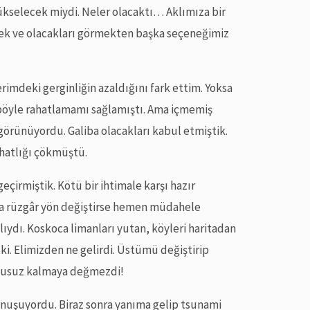
ükselecek miydi. Neler olacaktı… Aklımıza bir
mek ve olacakları görmekten başka seçeneğimiz
rimdeki gerginliğin azaldığını fark ettim. Yoksa
i böyle rahatlamamı sağlamıştı. Ama içmemiş
görünüyordu. Galiba olacakları kabul etmiştik.
ahatlığı çökmüştü.
çirmiştik. Kötü bir ihtimale karşı hazır
ya rüzgâr yön değiştirse hemen müdahele
ıydı. Koskoca limanları yutan, köyleri haritadan
 ki. Elimizden ne gelirdi. Üstümü değiştirip
kusuz kalmaya değmezdi!
nuşuyordu. Biraz sonra yanıma gelip tsunami