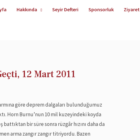
yfa
Hakkında
Seyir Defteri
Sponsorluk
Ziyaret
eçti, 12 Mart 2011
alarmına göre deprem dalgaları bulunduğumuz
aktı. Horn Burnu’nun 10 mil kuzeyindeki koyda
battıktan bir süre sonra rüzgâr hızını daha da
ağmen arma zangır zangır titriyordu. Bazen