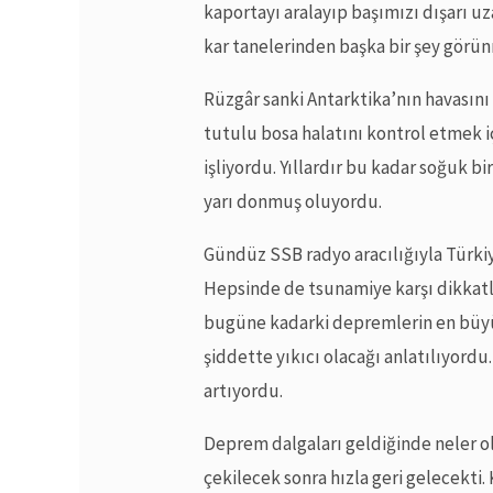
kaportayı aralayıp başımızı dışarı uz
kar tanelerinden başka bir şey gör
Rüzgâr sanki Antarktika’nın havasın
tutulu bosa halatını kontrol etmek i
işliyordu. Yıllardır bu kadar soğuk 
yarı donmuş oluyordu.
Gündüz SSB radyo aracılığıyla Türkiy
Hepsinde de tsunamiye karşı dikkat
bugüne kadarki depremlerin en büyü
şiddette yıkıcı olacağı anlatılıyor
artıyordu.
Deprem dalgaları geldiğinde neler o
çekilecek sonra hızla geri gelecekti.