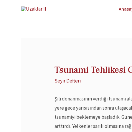
Anasa
Tsunami Tehlikesi G
Seyir Defteri
Şili donanmasının verdiği tsunami 
yere gece yarısısından sonra ulaşac
tsunamiyi beklemeye başladık. Güneş 
arttırdı. Yelkenler sarılı olmasına r