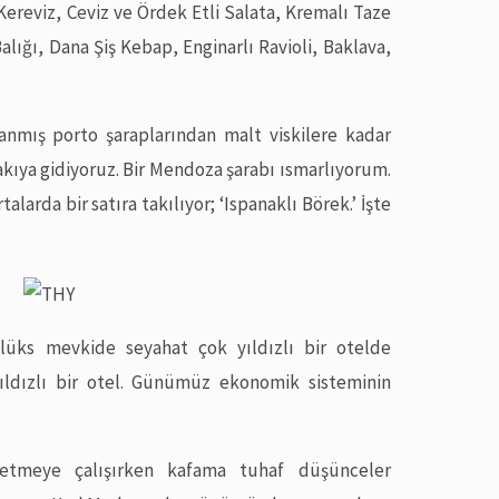
Kereviz, Ceviz ve Ördek Etli Salata, Kremalı Taze
lığı, Dana Şiş Kebap, Enginarlı Ravioli, Baklava,
ıllanmış porto şaraplarından malt viskilere kadar
 rakıya gidiyoruz. Bir Mendoza şarabı ısmarlıyorum.
larda bir satıra takılıyor; ‘Ispanaklı Börek.’ İşte
üks mevkide seyahat çok yıldızlı bir otelde
ıldızlı bir otel. Günümüz ekonomik sisteminin
metmeye çalışırken kafama tuhaf düşünceler