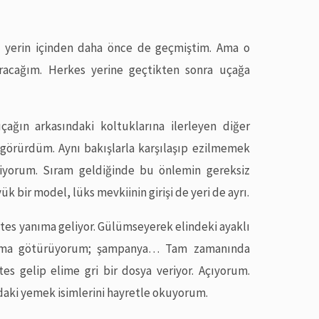
u yerin içinden daha önce de geçmiştim. Ama o
racağım. Herkes yerine geçtikten sonra uçağa
ağın arkasındaki koltuklarına ilerleyen diğer
ı görürdüm. Aynı bakışlarla karşılaşıp ezilmemek
liyorum. Sıram geldiğinde bu önlemin gereksiz
k bir model, lüks mevkiinin girişi de yeri de ayrı.
es yanıma geliyor. Gülümseyerek elindeki ayaklı
ğzıma götürüyorum; şampanya… Tam zamanında
tes gelip elime gri bir dosya veriyor. Açıyorum.
ındaki yemek isimlerini hayretle okuyorum.