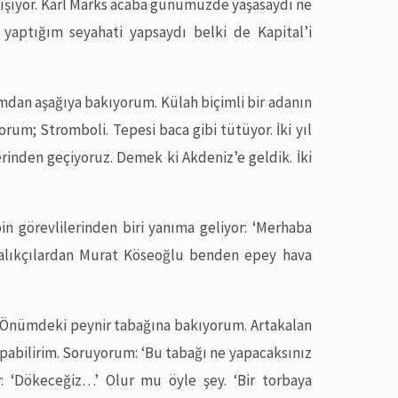
alışıyor. Karl Marks acaba günümüzde yaşasaydı ne
yaptığım seyahati yapsaydı belki de Kapital’i
dan aşağıya bakıyorum. Külah biçimli bir adanın
rum; Stromboli. Tepesi baca gibi tütüyor. İki yıl
rinden geçiyoruz. Demek ki Akdeniz’e geldik. İki
in görevlilerinden biri yanıma geliyor: ‘Merhaba
lıkçılardan Murat Köseoğlu benden epey hava
. Önümdeki peynir tabağına bakıyorum. Artakalan
yapabilirim. Soruyorum: ‘Bu tabağı ne yapacaksınız
: ‘Dökeceğiz…’ Olur mu öyle şey. ‘Bir torbaya