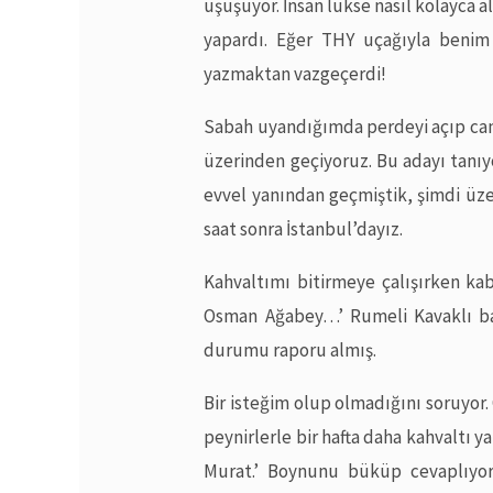
üşüşüyor. İnsan lükse nasıl kolayca 
yapardı. Eğer THY uçağıyla benim 
yazmaktan vazgeçerdi!
Sabah uyandığımda perdeyi açıp cam
üzerinden geçiyoruz. Bu adayı tanıyo
evvel yanından geçmiştik, şimdi üze
saat sonra İstanbul’dayız.
Kahvaltımı bitirmeye çalışırken kab
Osman Ağabey…’ Rumeli Kavaklı ba
durumu raporu almış.
Bir isteğim olup olmadığını soruyor
peynirlerle bir hafta daha kahvaltı 
Murat.’ Boynunu büküp cevaplıyor