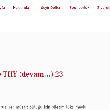
yfa
Hakkında
Seyir Defteri
Sponsorluk
Ziyaret
ve THY (devam…) 23
ruz. Yer müsait olduğu için biletim lüks mevki