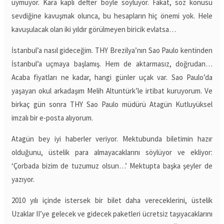
uymuyor. Kara kaplı defter böyle söylüyor. Fakat, söz konusu
sevdiğine kavuşmak olunca, bu hesapların hiç önemi yok. Hele
kavuşulacak olan iki yıldır görülmeyen biricik evlatsa…
İstanbul’a nasıl gideceğim. THY Brezilya’nın Sao Paulo kentinden
İstanbul’a uçmaya başlamış. Hem de aktarmasız, doğrudan…
Acaba fiyatları ne kadar, hangi günler uçak var. Sao Paulo’da
yaşayan okul arkadaşım Melih Altuntürk’le irtibat kuruyorum. Ve
birkaç gün sonra THY Sao Paulo müdürü Atagün Kutluyüksel
imzalı bir e-posta alıyorum.
Atagün bey iyi haberler veriyor. Mektubunda biletimin hazır
olduğunu, üstelik para almayacaklarını söylüyor ve ekliyor:
‘Çorbada bizim de tuzumuz olsun…’ Mektupta başka şeyler de
yazıyor.
2010 yılı içinde istersek bir bilet daha vereceklerini, üstelik
Uzaklar II’ye gelecek ve gidecek paketleri ücretsiz taşıyacaklarını