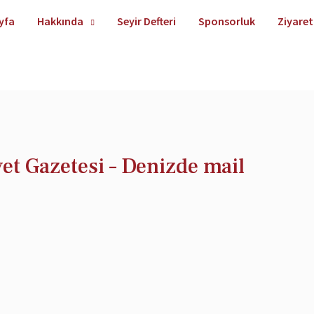
yfa
Hakkında
Seyir Defteri
Sponsorluk
Ziyaret
yet Gazetesi – Denizde mail