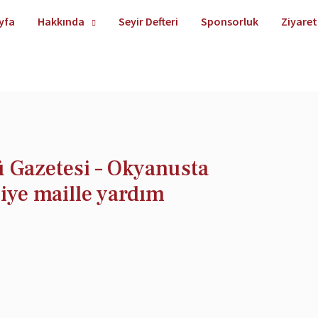
yfa
Hakkında
Seyir Defteri
Sponsorluk
Ziyaret
ü Gazetesi – Okyanusta
iye maille yardım