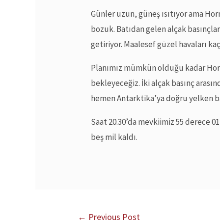
Günler uzun, güneş ısıtıyor ama Hor
bozuk. Batıdan gelen alçak basınçlar b
getiriyor. Maalesef güzel havaları kaç
Planımız mümkün olduğu kadar Horn
bekleyeceğiz. İki alçak basınç arasın
hemen Antarktika’ya doğru yelken b
Saat 20.30’da mevkiimiz 55 derece 01
beş mil kaldı.
←
Previous Post