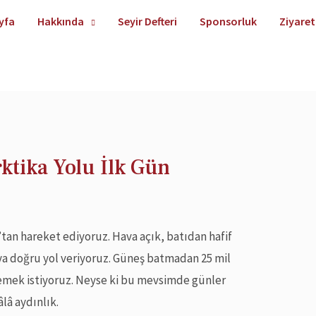
yfa
Hakkında
Seyir Defteri
Sponsorluk
Ziyaret
ktika Yolu İlk Gün
’tan hareket ediyoruz. Hava açık, batıdan hafif
ya doğru yol veriyoruz. Güneş batmadan 25 mil
mek istiyoruz. Neyse ki bu mevsimde günler
âlâ aydınlık.