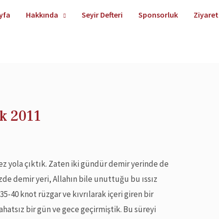
yfa
Hakkında
Seyir Defteri
Sponsorluk
Ziyaret
k 2011
ez yola çıktık. Zaten iki gündür demir yerinde de
zde demir yeri, Allahın bile unuttuğu bu ıssız
5-40 knot rüzgar ve kıvrılarak içeri giren bir
atsız bir gün ve gece geçirmiştik. Bu süreyi