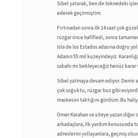
Sibel yatarak, ben de teknedeki işler
ederek geçirmiştim.
Fırtınadan sonra ilk 14 saat çok güzel 
rüzgar önce hafifledi, sonra tamamen 
Isla de los Estados adasına doğru yo
Adanın 55 mil kuzeyindeyiz. Karanlığa
sabahı mı bekleyeceğiz henüz karar
Sibel yatmaya devam ediyor. Demir a
çok soğuktu, rüzgar buz gibi esiyord
maskesini taktığını gördüm. Bu haliyl
Ömer Karahan ve siteye yazan diğer 
arkadaşlara, ilk yardım konusunda t
adreslerini yollayanlara, geçmiş olsu