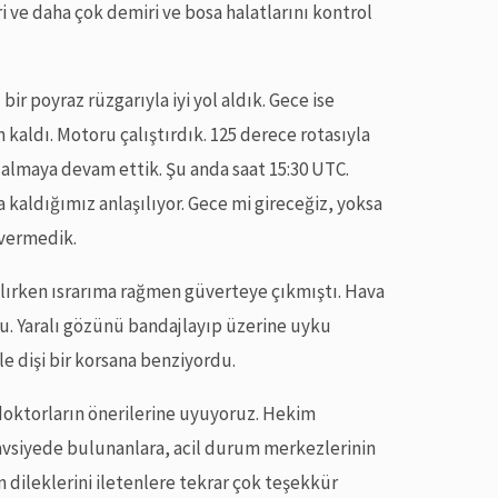
i ve daha çok demiri ve bosa halatlarını kontrol
bir poyraz rüzgarıyla iyi yol aldık. Gece ise
kaldı. Motoru çalıştırdık. 125 derece rotasıyla
l almaya devam ettik. Şu anda saat 15:30 UTC.
 kaldığımız anlaşılıyor. Gece mi gireceğiz, yoksa
 vermedik.
lırken ısrarıma rağmen güverteye çıkmıştı. Hava
u. Yaralı gözünü bandajlayıp üzerine uyku
e dişi bir korsana benziyordu.
doktorların önerilerine uyuyoruz. Hekim
avsiyede bulunanlara, acil durum merkezlerinin
n dileklerini iletenlere tekrar çok teşekkür