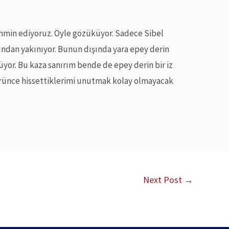
tahmin ediyoruz. Öyle gözüküyor. Sadece Sibel
ından yakınıyor. Bunun dışında yara epey derin
küyor. Bu kaza sanırım bende de epey derin bir iz
görünce hissettiklerimi unutmak kolay olmayacak
Next Post
→