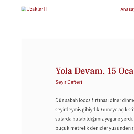
Anasa
Yola Devam, 15 Oca
Seyir Defteri
Dün sabah lodos fırtınası diner dinm
seyirdeymiş gibiydik. Güneye açık sö
sularda bulabildiğimiz yegane yerdi. 3
buçuk metrelik denizler yüzünden rah