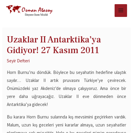
Uzaklar II Antarktika’ya
Gidiyor! 27 Kasım 2011
Seyir Defteri
Horn Burnu’nu döndük. Böylece bu seyahatin hedefine ulaştık
sayılır… Uzaklar II artık pruvasını Türkiye’ye çevirecek.
Önümüzdeki yaz Akdeniz’de olmaya çalışıyoruz. Ama önce bir
yere daha uğrayacağız. Uzaklar II eve dönmeden önce
Antarktika’ya gidecek!
Bu karara Horn Burnu sularında kış mevsimini geçirirken vardık.
Malum, uzun kış geceleri yeni kararlar almaya, uzun seyahatler
planlamaya çok müsaittir. Hele o kış geceleri günün neredeyse