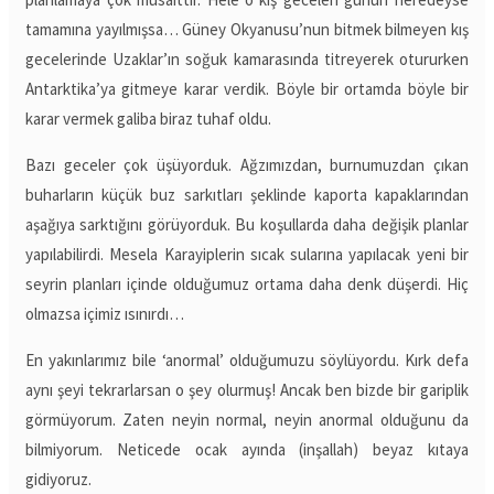
tamamına yayılmışsa… Güney Okyanusu’nun bitmek bilmeyen kış
gecelerinde Uzaklar’ın soğuk kamarasında titreyerek otururken
Antarktika’ya gitmeye karar verdik. Böyle bir ortamda böyle bir
karar vermek galiba biraz tuhaf oldu.
Bazı geceler çok üşüyorduk. Ağzımızdan, burnumuzdan çıkan
buharların küçük buz sarkıtları şeklinde kaporta kapaklarından
aşağıya sarktığını görüyorduk. Bu koşullarda daha değişik planlar
yapılabilirdi. Mesela Karayiplerin sıcak sularına yapılacak yeni bir
seyrin planları içinde olduğumuz ortama daha denk düşerdi. Hiç
olmazsa içimiz ısınırdı…
En yakınlarımız bile ‘anormal’ olduğumuzu söylüyordu. Kırk defa
aynı şeyi tekrarlarsan o şey olurmuş! Ancak ben bizde bir gariplik
görmüyorum. Zaten neyin normal, neyin anormal olduğunu da
bilmiyorum. Neticede ocak ayında (inşallah) beyaz kıtaya
gidiyoruz.