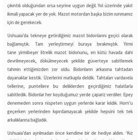
çıkıntılı olduğundan orsa seyrine uygun değil. Yol üzerinde yakıt
ikmali yapacak yer de yok. Mazot motordan başka bizim ısınmamız
için de gerekecek.
Ushuaia’da tekneye getirdiğimiz mazot bidonlarını geçici olarak
bağlamıştık. Tam yerleştirmeyi buraya bırakmıştık. Yirmi
tane yirmibeşer litrelik mazot bidonunu, en kötü havada dahi
devrilmeyecek, dökülmeyecek şekilde güverteye sabitlemek
tahmin ettiğimizden zor oldu. Bidonların arkasına tahtadan
dayanaklar kestik. Üzerlerini matkapla deldik. Tahtaları vardavela
tellerine, puntellere bu deliklerden geçirdiğimiz halatlarla
sabitledik. Bidonlar her koyduğumuz yerde çapariz verdiler. Epey
denemeden sonra nispeten uygun yerlerde karar kıldık. Horn’u
geçerken yerlerinden kıpırdamayacak şekilde hepsini tek tek
arkalıklarına bağladık.
Ushuaia’dan ayrılmadan önce kendime bir de hediye aldım. ‘Kız