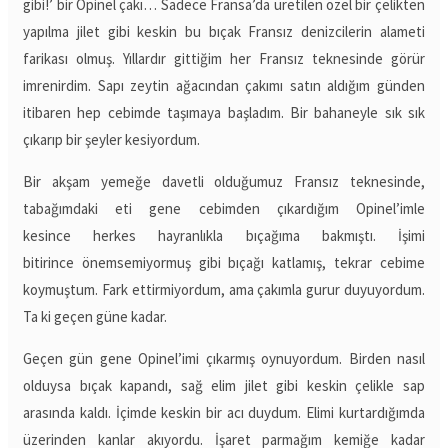
gibi!’ bir Opinel çakı… Sadece Fransa’da üretilen özel bir çelikten
yapılma jilet gibi keskin bu bıçak Fransız denizcilerin alameti
farikası olmuş. Yıllardır gittiğim her Fransız teknesinde görür
imrenirdim. Sapı zeytin ağacından çakımı satın aldığım günden
itibaren hep cebimde taşımaya başladım. Bir bahaneyle sık sık
çıkarıp bir şeyler kesiyordum.
Bir akşam yemeğe davetli olduğumuz Fransız teknesinde,
tabağımdaki eti gene cebimden çıkardığım Opinel’imle
kesince herkes hayranlıkla bıçağıma bakmıştı. İşimi
bitirince önemsemiyormuş gibi bıçağı katlamış, tekrar cebime
koymuştum. Fark ettirmiyordum, ama çakımla gurur duyuyordum.
Ta ki geçen güne kadar.
Geçen gün gene Opinel’imi çıkarmış oynuyordum. Birden nasıl
olduysa bıçak kapandı, sağ elim jilet gibi keskin çelikle sap
arasında kaldı. İçimde keskin bir acı duydum. Elimi kurtardığımda
üzerinden kanlar akıyordu. İşaret parmağım kemiğe kadar