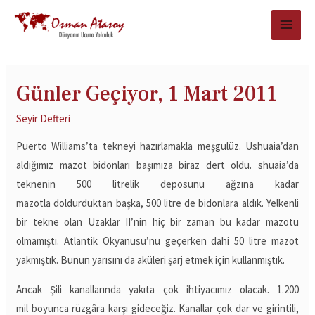
Günler Geçiyor, 1 Mart 2011
Seyir Defteri
Puerto Williams’ta tekneyi hazırlamakla meşgulüz. Ushuaia’dan
aldığımız mazot bidonları başımıza biraz dert oldu. shuaia’da
teknenin 500 litrelik deposunu ağzına kadar
mazotla doldurduktan başka, 500 litre de bidonlara aldık. Yelkenli
bir tekne olan Uzaklar II’nin hiç bir zaman bu kadar mazotu
olmamıştı. Atlantik Okyanusu’nu geçerken dahi 50 litre mazot
yakmıştık. Bunun yarısını da aküleri şarj etmek için kullanmıştık.
Ancak Şili kanallarında yakıta çok ihtiyacımız olacak. 1.200
mil boyunca rüzgâra karşı gideceğiz. Kanallar çok dar ve girintili,