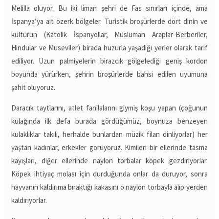
Melilla oluyor. Bu iki liman şehri de Fas sınırları içinde, ama
İspanya’ya ait özerk bölgeler. Turistik broşürlerde dört dinin ve
kültürün (Katolik İspanyollar, Müslüman Araplar-Berberiler,
Hindular ve Museviler) birada huzurla yaşadığı yerler olarak tarif
ediliyor. Uzun palmiyelerin birazcık gölgelediği geniş kordon
boyunda yürürken, şehrin broşürlerde bahsi edilen uyumuna
şahit oluyoruz.
Daracık taytlarını, atlet fanilalarını giymiş koşu yapan (çoğunun
kulağında ilk defa burada gördüğümüz, boynuza benzeyen
kulaklıklar takılı, herhalde bunlardan müzik filan dinliyorlar) her
yaştan kadınlar, erkekler görüyoruz. Kimileri bir ellerinde tasma
kayışları, diğer ellerinde naylon torbalar köpek gezdiriyorlar.
Köpek ihtiyaç molası için durduğunda onlar da duruyor, sonra
hayvanın kaldırıma bıraktığı kakasını o naylon torbayla alıp yerden
kaldırıyorlar.