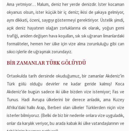
Ama yetmiyor… Malum, deniz her yerde denizdir. İster kocaman
okyanus olsun, ister küçük bir iç deniz; ikisi de şakaya gelmiyor,
aynı dikkati, özeni, saygıyı göstermeyi gerektiriyor. Üstelik şimdi,
açık deniz hayatının olağan zorluklarına ek olarak, yoğun gemi
trafiği, aniden değişen hava koşulları, sık sık uğranan limanlardaki
formaliteler, hemen her ülke için vize alma zorunluluğu gibi can
sıkıcı işlerle de uğraşmak zorundayız.
BİR ZAMANLAR TÜRK GÖLÜYDÜ
Ortaokulda tarih dersinde okuduğumuz, bir zamanlar Akdeniz’in
Türk gölü olduğu devirler ne kadar geride kalmış! Koca
Akdeniz’de bugün sadece iki ülke bizden vize istemiyor; Fas ve
Tunus. Hadi Avrupa ülkelerini bir derece anladık, ama Kuzey
Afrika’daki halkı Arap, Berberi olan ülkeler Türklerden niçin vize
isterler bilmiyoruz. (Belki de biz bir nedenle onlara vize uyguladık,
onlar da karşılık veriyor, bu arada kabak iki ülke vatandaşlarının ve