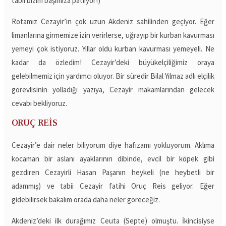
tabii bizim başımıza patlıyor!)
Rotamız Cezayir’in çok uzun Akdeniz sahilinden geçiyor. Eğer
limanlarına girmemize izin verirlerse, uğrayıp bir kurban kavurması
yemeyi çok istiyoruz. Yıllar oldu kurban kavurması yemeyeli. Ne
kadar da özledim! Cezayir’deki büyükelçiliğimiz oraya
gelebilmemiz için yardımcı oluyor. Bir süredir Bilal Yılmaz adlı elçilik
görevlisinin yolladığı yazıya, Cezayir makamlarından gelecek
cevabı bekliyoruz.
ORUÇ REİS
Cezayir’e dair neler biliyorum diye hafızamı yokluyorum. Aklıma
kocaman bir aslanı ayaklarının dibinde, evcil bir köpek gibi
gezdiren Cezayirli Hasan Paşanın heykeli (ne heybetli bir
adammış) ve tabii Cezayir fatihi Oruç Reis geliyor. Eğer
gidebilirsek bakalım orada daha neler göreceğiz.
Akdeniz’deki ilk durağımız Ceuta (Septe) olmuştu. İkincisiyse