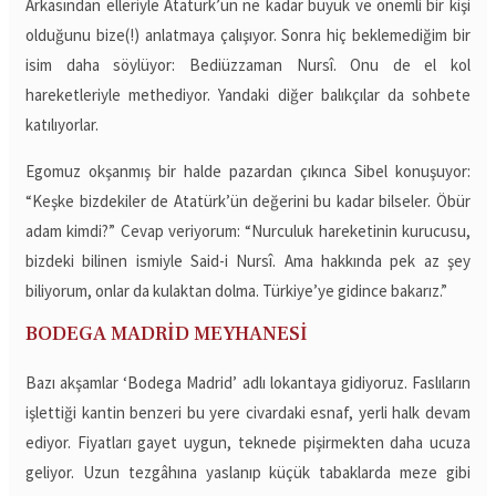
Arkasından elleriyle Atatürk’ün ne kadar büyük ve önemli bir kişi
olduğunu bize(!) anlatmaya çalışıyor. Sonra hiç beklemediğim bir
isim daha söylüyor: Bediüzzaman Nursî. Onu de el kol
hareketleriyle methediyor. Yandaki diğer balıkçılar da sohbete
katılıyorlar.
Egomuz okşanmış bir halde pazardan çıkınca Sibel konuşuyor:
“Keşke bizdekiler de Atatürk’ün değerini bu kadar bilseler. Öbür
adam kimdi?” Cevap veriyorum: “Nurculuk hareketinin kurucusu,
bizdeki bilinen ismiyle Said-i Nursî. Ama hakkında pek az şey
biliyorum, onlar da kulaktan dolma. Türkiye’ye gidince bakarız.”
BODEGA MADRİD MEYHANESİ
Bazı akşamlar ‘Bodega Madrid’ adlı lokantaya gidiyoruz. Faslıların
işlettiği kantin benzeri bu yere civardaki esnaf, yerli halk devam
ediyor. Fiyatları gayet uygun, teknede pişirmekten daha ucuza
geliyor. Uzun tezgâhına yaslanıp küçük tabaklarda meze gibi