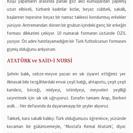
Koşu yapanların arasında parlak göz alıcı kumaşlardan yapılmış
uzun elbiseli, türbanlı kadınlar kızlar, beyaz cübbeli, sakallı,
başlarının tepesine beyaz bir namaz takkesi kondurmuş erkekler
yürüyor. Antremandan dönen bir grubun içindeki genç bir erkeğin
forması dikkatimi çekiyor. 10 numaralı formanın üstünde ÖZİL
yazıyor. Ön adını hatırlayamadığım bir Türk futbolcunun formasını
giymiş olduğunu anlıyorum.
ATATÜRK ve SAİD-İ NURSİ
Şehrin balık, sebze-meyve pazarı en sık ziyaret ettiğimiz yer.
Almasak bile tezgâhlardaki envai çeşit balığı, ahtapotu, çeşit çeşit
karidesi, böceği, midyeyi, istiridyeyi, meyveleri yeşilliği
seyretmek için sık sık uğruyoruz. Esnafın tamamı Arap, Berberi
asıllı… Her defasında da dayanamayıp bir şeyler alıyoruz.
Takkeli, kara sakallı balıkçı Türk olduğumuzu öğrenince, yüzünde
kocaman bir gülümsemeyle, ‘Mustafa Kemal Atatürk’, diyor.