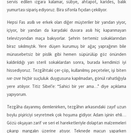
servis edilen ızgara kalamar, sübye, ahtapot, karides, balık
yumurtası sipariş ediyoruz. Bira sifonla fıçıdan çekiliyor.
Hepsi Fas asıllı ve erkek olan diğer müşteriler bir yandan yiyor,
içiyor, bir yandan da karşıdaki duvara asılı hiç kapanmayan
televizyondan maça bakıyorlar. Şehrin tertemiz sokaklarından
biraz sıkılmıştık. Yere düşen kurumuş bir ağaç yaprağının bile
münasebetsiz bir pislik gibi hemen süpürülüp göz önünden
kaldırıldığı yarı steril sokaklardan sonra, burada kendimizi iyi
hissediyoruz. Tezgâhtaki çer-çöp, kullanılmış peçeteler, işi biten
ıvır-zıvır hiçbir suçluluk duygusuna kapılmadan, gönül rahatlığıyla
yere atılıyor. Titiz Sibel’e: “Sahici bir yer ama…” diye açıklama
yapıyorum.
Tezgâha dayanmış demlenirken, tezgâhın arkasındaki zayıf uzun
boylu pişiriciyi seyretmek çok hoşuma gidiyor. Adam işinin ehli…
Gözü okşayan zarif ve seri el hareketleriyle dolaptan malzemeleri
çıkarıp mangalın üzerine atıyor. Teknede macun yaparken