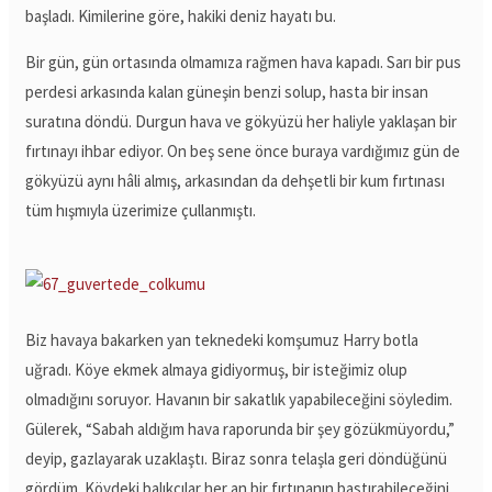
başladı. Kimilerine göre, hakiki deniz hayatı bu.
Bir gün, gün ortasında olmamıza rağmen hava kapadı. Sarı bir pus
perdesi arkasında kalan güneşin benzi solup, hasta bir insan
suratına döndü. Durgun hava ve gökyüzü her haliyle yaklaşan bir
fırtınayı ihbar ediyor. On beş sene önce buraya vardığımız gün de
gökyüzü aynı hâli almış, arkasından da dehşetli bir kum fırtınası
tüm hışmıyla üzerimize çullanmıştı.
Biz havaya bakarken yan teknedeki komşumuz Harry botla
uğradı. Köye ekmek almaya gidiyormuş, bir isteğimiz olup
olmadığını soruyor. Havanın bir sakatlık yapabileceğini söyledim.
Gülerek, “Sabah aldığım hava raporunda bir şey gözükmüyordu,”
deyip, gazlayarak uzaklaştı. Biraz sonra telaşla geri döndüğünü
gördüm. Köydeki balıkçılar her an bir fırtınanın bastırabileceğini