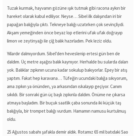
Tuzak kurmak, hayvanın gözüne ışık tutmak gibi racona aykırı bir
hareket olarak kabul ediliyor. Neyse… Sibel ilk dalışından iri bir
papağan balığıyla çıktı. Tekneye balığı uzatırken çok sevinçliydi.
Akşam yemeğinden önce beyaz lop etlerini ufak ufak doğrayıp
limon ve zeytinyağı ile çiğ balık hazırladım. Pek leziz oldu.
Yıllardır dalmıyordum. Sibel’den heveslenip ertesi gün ben de
daldım. Üç metre aşağısı balık kaynıyor. Herhalde bu sularda dalan
yok. Balıklar zıpkının ucuna kadar sokulup bakıyorlar. Epey bir atış
yaptım. Fakat hep karavana… Tüfeğin ucundaki balığa sıkıyorum,
ama zıpkın ya önünden, ya arkasından ıskalayıp geçiyor. Canım
sıkıldı. Bir sonraki gün üç başlı zıpkınla daldım. Önüme ne çıkarsa
atmaya başladım. Bir buçuk saatlik çaba sonunda iki küçük taş
balığıyla, bir trompet balığı vurdum. Hamamın namusu kurtulmuş
oldu.
25 Ağustos sabahı şafakla demir aldık. Rotamız 65 mil batıdaki Sao