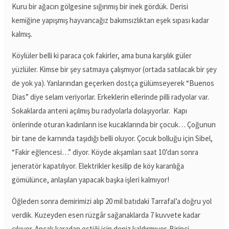
Kuru bir ağacın gölgesine sığınmış bir inek gördük. Derisi
kemiğine yapışmış hayvancağız bakımsızlıktan eşek sıpası kadar
kalmış.
Köylüler belli ki paraca çok fakirler, ama buna karşılık güler
yüzlüler. Kimse bir şey satmaya çalışmıyor (ortada satılacak bir şey
de yok ya). Yanlarından geçerken dostça gülümseyerek “Buenos
Dias” diye selam veriyorlar. Erkeklerin ellerinde pilli radyolar var.
Sokaklarda anteni açılmış bu radyolarla dolaşıyorlar. Kapı
önlerinde oturan kadınların ise kucaklarında bir çocuk… Çoğunun
bir tane de karnında taşıdığı belli oluyor. Çocuk bolluğu için Sibel,
“Fakir eğlencesi…” diyor. Köyde akşamları saat 10’dan sonra
jeneratör kapatılıyor. Elektrikler kesilip de köy karanlığa
gömülünce, anlaşılan yapacak başka işleri kalmıyor!
Öğleden sonra demirimizi alıp 20 mil batıdaki Tarrafal’a doğru yol
verdik. Kuzeyden esen rüzgâr sağanaklarda 7 kuvvete kadar
çıkıyor. Ancak karadan estiği için deniz kaldırmıyor. Birinci