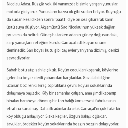
Nicolau Adası. Rüzgâr yok. İki yanımızda bizimle yarışan yunuslar,
motorla gidiyoruz. Yunusların bazısı ok gibi sudan fırlıyor. Kuyruğu
da sudan kesildikten sonra ‘paatt’ diye bir ses çıkararak karın
üstü suya düşüyor. Akşamüstü Sao Nicolau’nun yüksek dağları
pruvamızda belirdi. Güneş batarken adanın güney doğusundaki,
sarp yamaçların eteğine kurulu Carraçal adlı köyün önüne
demirledik. Sarı boyalı kutu gibi taş evler yan yana dizilmiş, denizi
seyrediyorlar.
Sabah botu atıp sahile çıktık. Köyün çocukları koşarak, köylerine
gelen bu beyaz derili yabancıları karşıladılar. Göz alabildiğine
uzanan boz renkli kıraç topraklarla çevrili köyün sokaklarında
dolaşmaya başladık. Köy bir zamanlar çalışan, ama şimdi kapanıp
binaları harabeye dönmüş bir ton balığı konservesi fabrikasının
etrafına kurulmuş. Daha ilk adımlarda artık Carraçal’ın çok fakir bir
köy olduğu anlaşılıyor. Sıska keçiler, üzgün bakışlı oğlaklar,
tavuklar, ördekler köyün sokaklarında bezgin bezgin dolaşıyorlar.