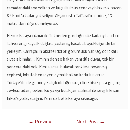
camadandaki ana yelken ve küçültülmüş cenovayla hızımız bazen
8.5 knot’a kadar yükseliyor. Akşamüstü Taffaral’ın önüne, 13
metre derinliğe demirliyoruz.
Henüz karaya çıkmadık. Tekneden gördüğümüz kadarıyla sırtını
kahverengi kayalık dağlara yaslamış, kasaba büyüklüğünde bir
yerleşim. Carraçal’ın aksine itici bir görüntüsü var. Üç, dört katlı
sıvasız binalar… Kiminin denize bakan yanı düz duvar, tek bir
pencere dahi yok. Kimi alacalı, bulacalı renklere boyanmış
cephesi, lobuta benzeyen oymalı balkon korkulukları ile
Türkiye’de de görmeye alışık olduğumuz, eline biraz para geçmiş
zevksiz adam, evleri. Bu yazıyı bu akşam sailmail ile sevgili Ersan
Erkol’a yollayacağım. Yarın da botla karaya çıkacağız.
←
Previous
Next Post
→