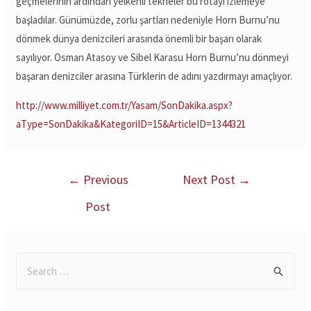
geçmelerinin ardından yelkenli tekneler bu rotayı izlemeye
başladılar. Günümüzde, zorlu şartları nedeniyle Horn Burnu’nu
dönmek dünya denizcileri arasında önemli bir başarı olarak
sayılıyor. Osman Atasoy ve Sibel Karasu Horn Burnu’nu dönmeyi
başaran denizciler arasına Türklerin de adını yazdırmayı amaçlıyor.
http://www.milliyet.com.tr/Yasam/SonDakika.aspx?
aType=SonDakika&KategoriID=15&ArticleID=1344321
←
Previous
Next Post
→
Post