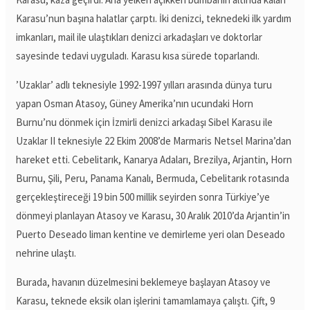
Karasu’nun başına halatlar çarptı. İki denizci, teknedeki ilk yardım
imkanları, mail ile ulaştıkları denizci arkadaşları ve doktorlar
sayesinde tedavi uyguladı. Karasu kısa sürede toparlandı.
’Uzaklar’ adlı teknesiyle 1992-1997 yılları arasında dünya turu
yapan Osman Atasoy, Güney Amerika’nın ucundaki Horn
Burnu’nu dönmek için İzmirli denizci arkadaşı Sibel Karasu ile
Uzaklar II teknesiyle 22 Ekim 2008’de Marmaris Netsel Marina’dan
hareket etti. Cebelitarık, Kanarya Adaları, Brezilya, Arjantin, Horn
Burnu, Şili, Peru, Panama Kanalı, Bermuda, Cebelitarık rotasında
gerçekleştireceği 19 bin 500 millik seyirden sonra Türkiye’ye
dönmeyi planlayan Atasoy ve Karasu, 30 Aralık 2010’da Arjantin’in
Puerto Deseado liman kentine ve demirleme yeri olan Deseado
nehrine ulaştı.
Burada, havanın düzelmesini beklemeye başlayan Atasoy ve
Karasu, teknede eksik olan işlerini tamamlamaya çalıştı. Çift, 9