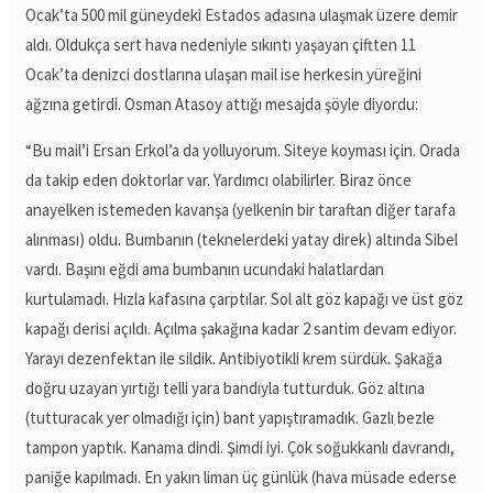
Ocak’ta 500 mil güneydeki Estados adasına ulaşmak üzere demir
aldı. Oldukça sert hava nedeniyle sıkıntı yaşayan çiftten 11
Ocak’ta denizci dostlarına ulaşan mail ise herkesin yüreğini
ağzına getirdi. Osman Atasoy attığı mesajda şöyle diyordu:
“Bu mail’i Ersan Erkol’a da yolluyorum. Siteye koyması için. Orada
da takip eden doktorlar var. Yardımcı olabilirler. Biraz önce
anayelken istemeden kavanşa (yelkenin bir taraftan diğer tarafa
alınması) oldu. Bumbanın (teknelerdeki yatay direk) altında Sibel
vardı. Başını eğdi ama bumbanın ucundaki halatlardan
kurtulamadı. Hızla kafasına çarptılar. Sol alt göz kapağı ve üst göz
kapağı derisi açıldı. Açılma şakağına kadar 2 santim devam ediyor.
Yarayı dezenfektan ile sildik. Antibiyotikli krem sürdük. Şakağa
doğru uzayan yırtığı telli yara bandıyla tutturduk. Göz altına
(tutturacak yer olmadığı için) bant yapıştıramadık. Gazlı bezle
tampon yaptık. Kanama dindi. Şimdi iyi. Çok soğukkanlı davrandı,
paniğe kapılmadı. En yakın liman üç günlük (hava müsade ederse