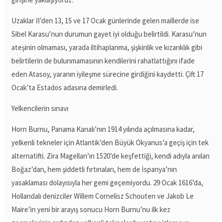
Uzaklar II’den 13, 15 ve 17 Ocak günlerinde gelen maillerde ise
Sibel Karasu’nun durumun gayet iyi olduğu belirtildi. Karasu’nun
ateşinin olmaması, yarada iltihaplanma, şişkinlik ve kızarıklık gibi
belirtilerin de bulunmamasının kendilerini rahatlattığını ifade
eden Atasoy, yaranın iyileşme sürecine girdiğini kaydetti. Çift 17
Ocak’ta Estados adasına demirledi.
Yelkencilerin sınavı
Horn Burnu, Panama Kanalı’nın 1914 yılında açılmasına kadar,
yelkenli tekneler için Atlantik’den Büyük Okyanus’a geçiş için tek
alternatifti. Zira Magellan’ın 1520’de keşfettiği, kendi adıyla anılan
Boğaz’dan, hem şiddetli fırtınaları, hem de İspanya’nın
yasaklaması dolayısıyla her gemi geçemiyordu. 29 Ocak 1616’da,
Hollandalı denizciler Willem Cornelisz Schouten ve Jakob Le
Maire’in yeni bir arayış sonucu Horn Burnu’nu ilk kez