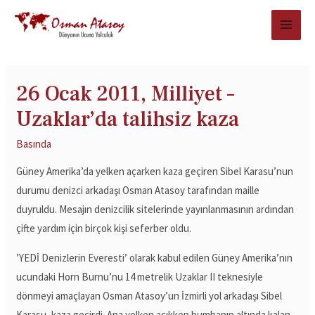
26 Ocak 2011, Milliyet –
Uzaklar’da talihsiz kaza
Basında
Güney Amerika’da yelken açarken kaza geçiren Sibel Karasu’nun
durumu denizci arkadaşı Osman Atasoy tarafından maille
duyruldu. Mesajın denizcilik sitelerinde yayınlanmasının ardından
çifte yardım için birçok kişi seferber oldu.
’YEDİ Denizlerin Everesti’ olarak kabul edilen Güney Amerika’nın
ucundaki Horn Burnu’nu 14 metrelik Uzaklar II teknesiyle
dönmeyi amaçlayan Osman Atasoy’un İzmirli yol arkadaşı Sibel
Karasu, kaza geçirdi. Ana yelken açıkken bumbanın altında kalan