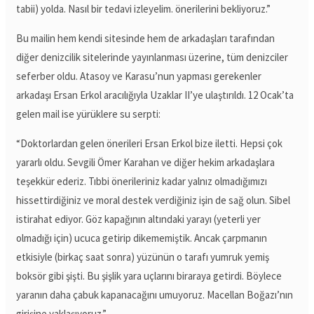
tabii) yolda. Nasıl bir tedavi izleyelim. önerilerini bekliyoruz.”
Bu mailin hem kendi sitesinde hem de arkadaşları tarafından
diğer denizcilik sitelerinde yayınlanması üzerine, tüm denizciler
seferber oldu. Atasoy ve Karasu’nun yapması gerekenler
arkadaşı Ersan Erkol aracılığıyla Uzaklar II’ye ulaştırıldı. 12 Ocak’ta
gelen mail ise yürüklere su serpti:
“Doktorlardan gelen önerileri Ersan Erkol bize iletti. Hepsi çok
yararlı oldu. Sevgili Ömer Karahan ve diğer hekim arkadaşlara
teşekkür ederiz. Tıbbi önerileriniz kadar yalnız olmadığımızı
hissettirdiğiniz ve moral destek verdiğiniz işin de sağ olun. Sibel
istirahat ediyor. Göz kapağının altındaki yarayı (yeterli yer
olmadığı için) ucuca getirip dikememiştik. Ancak çarpmanın
etkisiyle (birkaç saat sonra) yüzünün o tarafı yumruk yemiş
boksör gibi şişti. Bu şişlik yara uçlarını biraraya getirdi. Böylece
yaranın daha çabuk kapanacağını umuyoruz. Macellan Boğazı’nın
girişine yaklaşıyoruz.”