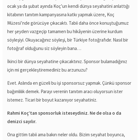
ocak ya da şubat ayında Koç’un kendi dünya seyahatini anlattığı
kitabının tanıtım kampanyasına katkı yapmak üzere, Koç
Müzesi’nde görücüye çıkacaktı. Tabii daha önce konuştuğumuz
her şeyden vazgeçip tamamen bu hikâyenin üzerine kurdum
söyleşiyi. Okuyacağınız söyleşi, bir Türkiye fotoğrafıdır. Nasıl bir
fotoğraf olduğunu siz söyleyin bana…
İkinci bir dünya seyahatine çıkacaktınız. Sponsor bulamadığınız
için mi gerçekleştiremediniz bu arzunuzu?
Evet. Aslında en güzeli bu işi sponsorsuz yapmak. Çünkü sponsor
bağımlılık demek. Parayı verenin tanıtım aracı oluyorsun ister
istemez. Ticari bir boyut kazanıyor seyahatiniz.
Rahmi Koç’tan sponsorluk isteseydiniz. Ne de olsa o da
denizci sayılır.
Ona gittim tabii ama bakın neler oldu. Bizim seyahat boyunca,