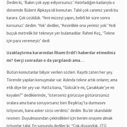
Dedim ki, ‘Bakın çok ayıp ediyorsunuz.’ Hatırladığım kadarıyla o
dönemde Bülent Alpkaya idi komutan. Tabii çok canımız yandı bu
karara. Çok üzüldük. ‘Yeni müzeyi yapın, belirli bir süre sonra
korsunuz.’ dedim. ‘Yok’ dediler, ‘Kesinlikle ona yerimiz yok.’ Yedi
buçuk metrelik bir tekneye yer bulamadılar. Rahmi Koç, ‘Tekne
için para veremeyiz’ dedi
Uzaklaştırma kararından İlhami Erdil’i haberdar etmediniz
mi? Gerçi sonradan o da yargılandı ama…
Bütün komutanlar biliyor verilen sözleri. Kayıtlı zaten her şey.
Törende yapılan konuşmalar var. Aslında tekne artık onların; ama
etik diye bir şey var. Hatta bana, “Gölcük’e mi, Çanakkale’ye mi
koyalım?” dediklerinde, ‘İsterseniz görücüye götürürsünüz
oralara ama bana soruyorsanız ben Beşiktaş’ta durmasını
istiyorum, bana asker sözü verdiniz.’ dedim. Bu bir skandaldır
resmen. Duyulmasından çekindikleri için benim onayımı almak
istiyorlar tabii. En sonunda dediler ki, “Çok düşündük, İTÜ