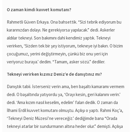
O zaman kimdi kuvvet komutanı?
Rahmetli Güven Erkaya. Ona bahsettik. “Sizi tebrik ediyorum bu
kararınızdan dolayı. Ne gerekiyorsa yapılacak.” dedi. Askerler
aldılar tekneyi. Son bakımını dahi kendimiz yaptık. Tekneyi
verirken, ‘Sizden tek bir şey istiyorum, tekneye iyi bakın. O bizim
çocuğumuz, yerini değiştirmeyin, çünkü biz onu yeri için
veriyoruz buraya.’ dedim. “Tamam, asker sözü.” dediler.
Tekneyi verirken kızınız Deniz’e de danıştınız mı?
Danıştık tabii. İsterseniz verin ama, ben başaltı kamaramı vermem
dedi. O başaltında yatıyordu ya, ‘Orayı kesin, geri kalanını verin.’
dedi. ‘Ama kızım nasıl keselim, edelim’ falan dedik. O zaman da
İlhami Erdil kuvvet komutanı olmuştu. Açılışı o yaptı. Rahmi Koç’a,
‘Tekneyi Deniz Müzesi’ne vereceğiz.’ dediğimde bana “Orada
tekneyi atarlar bir sundurmanın altına heder olur.” demişti. Açılışa