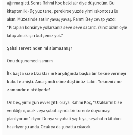
ağırıma gitti. Sonra Rahmi Koç belki alır diye düşündüm. Bu
kitaptan iki- üç yüz tane, gerekirse yüzde yirmi ıskontosu ile
alsın. Müzesinde satılır yavaş yavaş. Rahmi Bey cevap yazdı:
“Kitapları konsinye yollarsanız seve seve satarız. Yalnız bizim öyle
kitap almak için bütçemiz yok.”
Şahsi servetinden mi alamazmış?
Onu düşünemedi sanırım.
İlk başta size Uzaklar’ın karşılığında başka bir tekne vermeyi
kabul etmişti. Ama şimdi eline düştünüz tabii. Tekneniz ne
zamandır o atölyede?
On beş, yirmi gün evvel gitti oraya. Rahmi Koç, “Uzaklar’ın bize
verildiğini, ocak veya şubat ayında bir törenle duyurmayı
planlıyorum.” diyor. Dünya seyahati yaptı ya, seyahatin kitabını
hazırlıyor şu anda. Ocak ya da şubatta çıkacak.