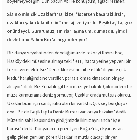
söylemeyeceğim. Dün Sadun Abi ile konuştum, ağladı resmen.
Sizin o minicik Uzaklar’ınız, bize, “İstersen başarabilirsin,
uzakları yakın kılabilirsin.” mesajı veriyordu. Beşiktaş’ta, göz
önündeydi. Gururumuz, sınırları aşma umudumuzdu. Şimdi
devlet onu Rahmi Koç’a mı gönderiyor?
Biz dünya seyahatinden döndüğümüzde tekneyi Rahmi Koç,
Hasköy’deki müzesine almayı teklif etti, hatta yerine yepyeni bir
tekne verecekti. Biz ‘Deniz Müzesi’ne hibe ettik.’ deyince çok
kızdı. “Karşılığında ne verdiler, parasız kimse kimseden bir şey
almıyor.” dedi. Biz Zuhal ile gittik o müzeye baktık. Çok modern bir
müze kurmuş ama deniz görmüyor, Uzaklar orada mutsuz olurdu.
Uzaklar bizim için canlı, ruhu olan bir varlıktır. Çok şey borçluyuz
ona. ‘Bir de Beşiktaş’ta Deniz Müzesi var, oraya bakalım.’ dedik.
Müzenin sahil kapısından girdiğimizde ikimiz aynı anda “İşte
burası.” dedik. Dünyanın en güzel yeri Boğaz’da, okyanustan
gelip giden gemileri gören Uzaklar’ın mutlu olacağı bir yer.