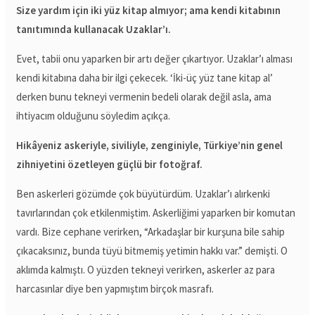
Size yardım için iki yüz kitap almıyor; ama kendi kitabının
tanıtımında kullanacak Uzaklar’ı.
Evet, tabii onu yaparken bir artı değer çıkartıyor. Uzaklar’ı alması
kendi kitabına daha bir ilgi çekecek. ‘İki-üç yüz tane kitap al’
derken bunu tekneyi vermenin bedeli olarak değil asla, ama
ihtiyacım olduğunu söyledim açıkça.
Hikâyeniz askeriyle, siviliyle, zenginiyle, Türkiye’nin genel
zihniyetini özetleyen güçlü bir fotoğraf.
Ben askerleri gözümde çok büyütürdüm. Uzaklar’ı alırkenki
tavırlarından çok etkilenmiştim. Askerliğimi yaparken bir komutan
vardı. Bize cephane verirken, “Arkadaşlar bir kurşuna bile sahip
çıkacaksınız, bunda tüyü bitmemiş yetimin hakkı var.” demişti. O
aklımda kalmıştı. O yüzden tekneyi verirken, askerler az para
harcasınlar diye ben yapmıştım birçok masrafı.