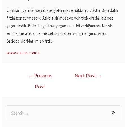
Uzaklar’ı yeni bir seyahate götürmeye hakkımız yoktu. Onu daha
fazla zorlayamazdık. Askerî bir müzeye verirsek orada ilelebet
yaşar dedik. Bizim hayattaki yegane maddi varlığımızdı. Ne bir
evimiz, ne arabamız, ne cebimizde paramız, ne işimiz vardı.
Sadece Uzaklar’ımız vardı…
www.zaman.com.tr
←
Previous
Next Post
→
Post