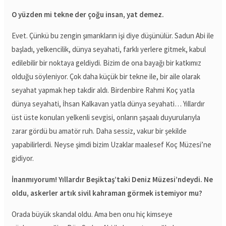
O yüzden mi tekne der çoğu insan, yat demez.
Evet. Çünkü bu zengin şımarıkların işi diye düşünülür. Sadun Abi ile
başladı, yelkencilik, dünya seyahati, farklı yerlere gitmek, kabul
edilebilir bir noktaya geldiydi. Bizim de ona bayağı bir katkımız
olduğu söyleniyor. Çok daha küçük bir tekne ile, bir aile olarak
seyahat yapmak hep takdir aldı. Birdenbire Rahmi Koç yatla
dünya seyahati, İhsan Kalkavan yatla dünya seyahati… Yıllardır
üst üste konulan yelkenli sevgisi, onların şaşaalı duyurularıyla
zarar gördü bu amatör ruh. Daha sessiz, vakur bir şekilde
yapabilirlerdi. Neyse şimdi bizim Uzaklar maalesef Koç Müzesi’ne
gidiyor.
İnanmıyorum! Yıllardır Beşiktaş’taki Deniz Müzesi’ndeydi. Ne
oldu, askerler artık sivil kahraman görmek istemiyor mu?
Orada büyük skandal oldu. Ama ben onu hiç kimseye