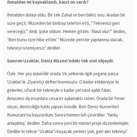
ihmalden mi kaynaklandı, kasıt mı vardı?
İhmalden dolayı oldu. Bir tek Zuhal ve ben biliriz onu. Aradan bir
süre geçti. Müzeden bir binbaşı telefon etti, “Teknenizi geri
vereceğiz.” dedi. Şoke oldum. Hemen gittim. ‘Nasıl olur?’ dedim,
‘Ben bunu size hibe ettim.’ ‘Müzede yeni bir yapılanma olacak,
tekneyi istemiyoruz.’ dediler.
Sanırım Uzaklar, Deniz Müzesi’ndeki tek sivil objeydi.
Öyle. Her şey askerîdir orada. Ve yelkenle ilgili yegane parça
Uzaklar’dı. Ziyaretçi defteri konmuştu. O kadar etkileniyor ki
gelenler, ufacık bir tekneyle o kadar yol nasıl aşıldı falan.
Amacımız da insanlara cesaret aşılamaktı zaten. Orada bir fener
olsun, denizciliğe katkı yapsın istedik. Ben Deniz Kuvvetleri
Komutanı’na başvurdum. Sonra hemen lafı çevirdiler. ‘Yanlış
anlaşılmış.’ dediler. Daha sonra yeni bir mimari proje düzenlemişler.
Dediler ki tekrar ‘Uzaklar’ı koyacak yerimiz yok, geri alın tekneyi.’