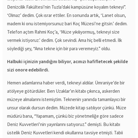
Denizcilik Fakültesi’nin Tuzla’daki kampüsüne koyalım tekneyi”.
‘Olmaz’ dedim. Çok ısrar ettiler. En sonunda artık, ‘Lanet olsun,
madem ki onu istemiyorsunuz bari Koç Müzesi’ne gitsin.’ dedim.
Telefon açtım Rahmi Koç’a, ‘Müze yıkılıyormuş, tekneyi size
vermek istiyoruz.’ dedim. Çok sevindi. Ama hiç belli etmedi. İlk
söylediği şey, “Ama tekne için bir para veremeyiz.” oldu.
Halbuki içinizin yandığını biliyor, acınızı hafifletecek şekilde
sizi onore edebilirdi.
Hemen adamlarına haber verdi, tekneyi aldılar. Ümraniye’de bir
atölyeye götürdüler. Ben Uzaklar’ın kitabı çıkınca, askerden
müzeye almalarını istemiştim. Teknenin yanında tamamlayıcı bir
unsur olarak dursun dedim. Müzede kitap satılıyor çünkü. Müze
müdürü bana, “Yapamam, çünkü biz yönetmeliğe göre sadece
Deniz Kuvvetleri’nin yayınlarını satıyoruz.” demişti. Bu kitabı
üstelik Deniz Kuvvetleri kendi okullarına tavsiye etmişti. Tabii