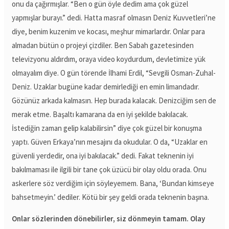
onu da çağırmışlar. “Ben o gün öyle dedim ama çok güzel
yapmışlar burayı.” dedi. Hatta masraf olmasın Deniz Kuvvetleri’ne
diye, benim kuzenim ve kocası, meşhur mimarlardır. Onlar para
almadan bütün o projeyi çizdiler. Ben Sabah gazetesinden
televizyonu aldırdım, oraya video koydurdum, devletimize yük
olmayalım diye. O gün törende İlhami Erdil, “Sevgili Osman-Zuhal-
Deniz. Uzaklar bugüne kadar demirlediği en emin limandadır.
Gözünüz arkada kalmasın. Hep burada kalacak. Denizciğim sen de
merak etme. Başaltı kamarana da en iyi şekilde bakılacak.
İstediğin zaman gelip kalabilirsin” diye çok güzel bir konuşma
yaptı. Güven Erkaya’nın mesajını da okudular. O da, “Uzaklar en
güvenli yerdedir, ona iyi bakılacak.” dedi. Fakat teknenin iyi
bakılmaması ile ilgili bir tane çok üzücü bir olay oldu orada. Onu
askerlere söz verdiğim için söyleyemem. Bana, ‘Bundan kimseye
bahsetmeyin.’ dediler. Kötü bir şey geldi orada teknenin başına.
Onlar sözlerinden dönebilirler, siz dönmeyin tamam. Olay