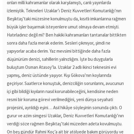
onları milli kahramanlar olarak karşılamıştı, canlı yayınlarda
izlemiştik. Tekneleri Uzaklar’ı Deniz Kuvvetleri Komutanlığı’nın
Beşiktaş’taki müzesine konulmuştu da, kısıtlı imkanlarına rağmen
büyük işler başarmak isteyenlere umut olmaya devam etmişti.
Hatırladınız değil mi? Ben hakiki kahramanları tantanalar bittikten
sonra daha fazla merak ederim. Sesleri çıkmıyor, şimdi ne
yapıyorlar acaba derim. Yaz mevsimi bittiğinde daha fazla
düşünürüm denizi, sahillerin yalnızlığını. İşte bu duygularla
buluştum Osman Atasoy’la. Uzaklar 2 adlı ikinci teknesini evi
yapmış, deniz üstünde yaşıyor. Kışı Gökova’nın koylarında
geçiriyor. Saatlerce konuştuk, denizciliğin sorunlarını, avucunun
içi gibi bildiği kıyıların nasıl korunabileceğini, kendisine neden
resmi bir koruma görevi verilmediğini, yeni dünya seyahati
projesini, ayrıldığı eşini… Asıl hikâye söyleşinin sonunda çıktı. O
gurur ve azim simgesi Uzaklar, Deniz Kuvvetleri Komutanlığı’nın
verdiği söze rağmen Beşiktaş’taki müzeden adeta kovulmuştu.
On beş gündür Rahmi Koç’a ait bir atölyede bakım görüyordu ve