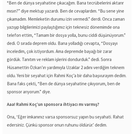
“Ben de dünya seyahatine çıkacağım. Bana tecrübelerini aktarır
mısın?” diye mektup yazardı. Ben de cevaplardım. “Bu sene yine
çıkamadım. Memleketin durumu izin vermedi.” derdi. Onca zaman
yazışıp bilgilerimizi paylaştığımız için teknesiz dönemimde ona
telefon ettim, “Tamam bir dosya yolla, bunu ciddi düşünüyorum.”
dedi. O sırada deprem oldu. Bana yolladığı cevapta, “Dosyayı
inceledim, çok istiyordum. Ama depremde bayağı bir zarar
gördük. Tanıtım ve reklam işlerini dondurduk.” dedi. Sonra
Hüsamettin Özkan’ın yardımıyla Uzaklar 2 adını verdiğim teknem
oldu. Yeni bir seyahat için Rahmi Koç’a bir daha başvurayım dedim.
Bana faks çekti, “Ben de dünya seyahatine çıkıyorum, ben de
sponsor arıyorum.” diye.
Aaa! Rahmi Koç’un sponsora ihtiyacı mı varmış?
Ona, ‘Eğer imkanınız varsa sponsorsuz yapın bu seyahati. Rahat
edersiniz. Çünkü sponsor onun ruhunu öldürür.’ dedim.