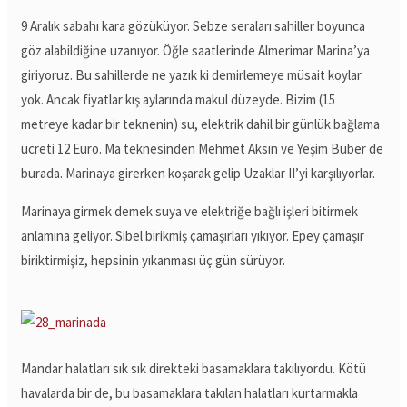
9 Aralık sabahı kara gözüküyor. Sebze seraları sahiller boyunca
göz alabildiğine uzanıyor. Öğle saatlerinde Almerimar Marina’ya
giriyoruz. Bu sahillerde ne yazık ki demirlemeye müsait koylar
yok. Ancak fiyatlar kış aylarında makul düzeyde. Bizim (15
metreye kadar bir teknenin) su, elektrik dahil bir günlük bağlama
ücreti 12 Euro. Ma teknesinden Mehmet Aksın ve Yeşim Büber de
burada. Marinaya girerken koşarak gelip Uzaklar II’yi karşılıyorlar.
Marinaya girmek demek suya ve elektriğe bağlı işleri bitirmek
anlamına geliyor. Sibel birikmiş çamaşırları yıkıyor. Epey çamaşır
biriktirmişiz, hepsinin yıkanması üç gün sürüyor.
Mandar halatları sık sık direkteki basamaklara takılıyordu. Kötü
havalarda bir de, bu basamaklara takılan halatları kurtarmakla