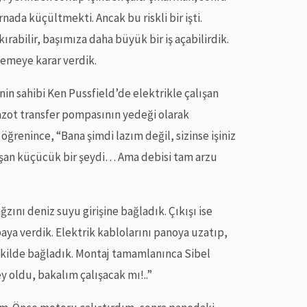
nada küçültmekti. Ancak bu riskli bir işti.
ırabilir, başımıza daha büyük bir iş açabilirdik.
nemeye karar verdik.
inin sahibi Ken Pussfield’de elektrikle çalışan
zot transfer pompasının yedeği olarak
ğrenince, “Bana şimdi lazım değil, sizinse işiniz
çalışan küçücük bir şeydi… Ama debisi tam arzu
ını deniz suyu girişine bağladık. Çıkışı ise
aya verdik. Elektrik kablolarını panoya uzatıp,
ekilde bağladık. Montaj tamamlanınca Sibel
ey oldu, bakalım çalışacak mı!..”