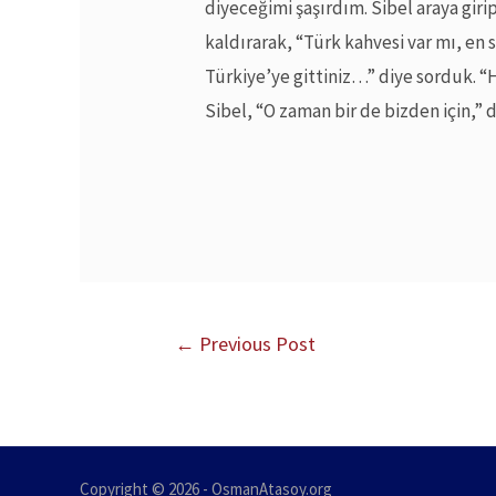
diyeceğimi şaşırdım. Sibel araya girip
kaldırarak, “Türk kahvesi var mı, en
Türkiye’ye gittiniz…” diye sorduk. “H
Sibel, “O zaman bir de bizden için,” 
←
Previous Post
Copyright © 2026 - OsmanAtasoy.org