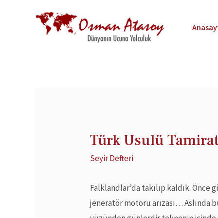
Anasay
Türk Usulü Tamirat
Seyir Defteri
Falklandlar’da takılıp kaldık. Önce 
jeneratör motoru arızası… Aslında b
yüzünden günlerdir teknenin içind