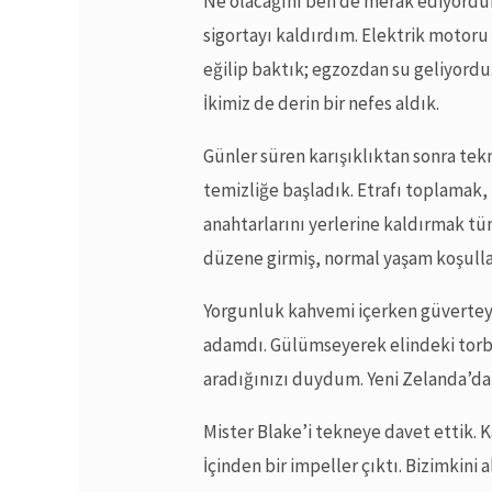
Ne olacağını ben de merak ediyordu
sigortayı kaldırdım. Elektrik motor
eğilip baktık; egzozdan su geliyordu.
İkimiz de derin bir nefes aldık.
Günler süren karışıklıktan sonra tekn
temizliğe başladık. Etrafı toplamak,
anahtarlarını yerlerine kaldırmak t
düzene girmiş, normal yaşam koşulla
Yorgunluk kahvemi içerken güvertey
adamdı. Gülümseyerek elindeki torbay
aradığınızı duydum. Yeni Zelanda’d
Mister Blake’i tekneye davet ettik. 
İçinden bir impeller çıktı. Bizimkini