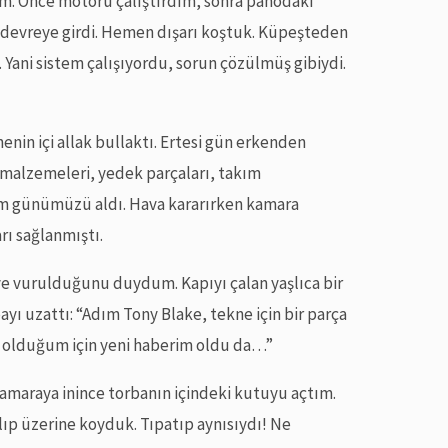
m. Önce motoru çalıştırdım, sonra panodaki
u devreye girdi. Hemen dışarı koştuk. Küpeşteden
 Yani sistem çalışıyordu, sorun çözülmüş gibiydi.
enin içi allak bullaktı. Ertesi gün erkenden
 malzemeleri, yedek parçaları, takım
üm günümüzü aldı. Hava kararırken kamara
rı sağlanmıştı.
e vurulduğunu duydum. Kapıyı çalan yaşlıca bir
ı uzattı: “Adım Tony Blake, tekne için bir parça
a olduğum için yeni haberim oldu da…”
Kamaraya inince torbanın içindeki kutuyu açtım.
 alıp üzerine koyduk. Tıpatıp aynısıydı! Ne