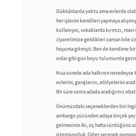
Dükkânlarda yoktu ama evlerde olabil
her işlerini kendileri yapmaya alışmı
kullanıyor, sokaklarda kırmızı, mavi
ziyaretimize geldikleri zaman bile ü
hoşuma gitmişti. Ben de kendime bi
onlar gibi gün boyu tulumumla gez
Kısa sürede ada halkının neredeyse 
evlerini, garajlarını, atölyelerini ara
Bir süre sonra adada aradığımız ebat
Önümüzdeki seçeneklerden biri İngilt
ambargo yüzünden adaya birçok şey İn
gelmesinin iki, üç hafta sürdüğünü 
istemiyorduk. Diğer seçenek pompayı