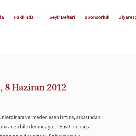
fa
Hakkında
Seyir Defteri
Sponsorluk
Ziyaretç
, 8 Haziran 2012
günlerdir ara vermeden esen fırtına, arkasından
una arıza bile denmez ya… Basit bir parça
e debelenip duruyoruz. Soğutma suyu