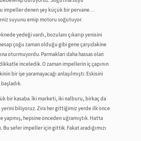
Bu impeller denen şey küçük bir pervane…
eniz suyunu emip motoru soğutuyor.
knede yedeği vardı, bozulanı çıkarıp yenisini
i hesap çoğu zaman olduğu gibi gene çarşıdakine
asına oturmuyordu. Parmakları daha hassas olan
dikkatle inceledik. O zaman impellerin iç çapının
nin bir işe yaramayacağı anlaşılmıştı. Eskisini
 başladık.
ük bir kasaba. İki marketi, iki nalburu, birkaç da
 yerini biliyoruz. Zira her gittiğimiz yerde ilk önce
öyle yapmış, hepsine önceden uğramıştık. Hatta
. Bu sefer impeller için gittik. Fakat aradığımızı