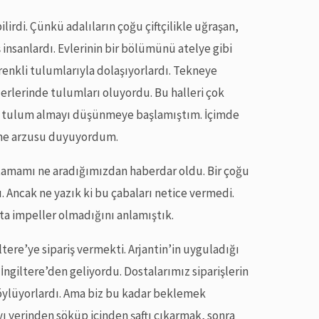
irdi. Çünkü adalıların çoğu çiftçilikle uğraşan,
ş insanlardı. Evlerinin bir bölümünü atelye gibi
 renkli tulumlarıyla dolaşıyorlardı. Tekneye
zerlerinde tulumları oluyordu. Bu halleri çok
r tulum almayı düşünmeye başlamıştım. İçimde
me arzusu duyuyordum.
tamamı ne aradığımızdan haberdar oldu. Bir çoğu
dı. Ancak ne yazık ki bu çabaları netice vermedi.
ta impeller olmadığını anlamıştık.
ere’ye sipariş vermekti. Arjantin’in uyguladığı
giltere’den geliyordu. Dostalarımız siparişlerin
söylüyorlardı. Ama biz bu kadar beklemek
 yerinden söküp içinden şaftı çıkarmak, sonra