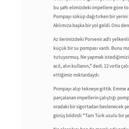
bu şaftı elimizdeki impellere göre tor
Pompayı söküp dağıtırken bir yerini k
Aklımıza başka bir yol geldi. Onu de
Az ilerimizdeki Porvenir adlı yelkenl
küçük bir su pompası vardı. Bunu ma
tutuyormuş. Ne yapmak istediğimizi ö
acil, alın kullanın,” dedi. 12 votla 
ettiğimiz miktardaydı.
Pompayı alıp tekneye gittik. Emme ağz
parçalanan impellerin çalıştığı pomp
oradaki bir sigortadan beslenecek ş
görüş bildirdi: “Tam Türk usulü bir ş