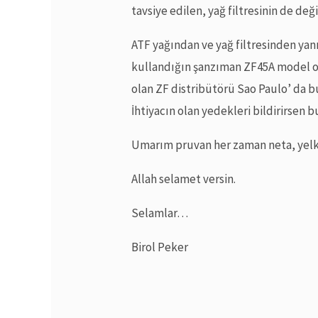
tavsiye edilen, yağ filtresinin de deği
ATF yağından ve yağ filtresinden yan
kullandığın şanzıman ZF45A model ol
olan ZF distribütörü Sao Paulo’ da bu
İhtiyacın olan yedekleri bildirirsen
Umarım pruvan her zaman neta, yelke
Allah selamet versin.
Selamlar…
Birol Peker