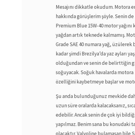
Mesajını dikkatle okudum. Motora e
hakkında görüşlerim şöyle. Senin de 
Premium Blue 15W-40 motor yağını k
yağdan artık teknede kalmamış. Mo
Grade SAE 40 numara yağ, üzülerek b
kadar şimdi Brezilya’da yaz ayları ya
olduğundan ve senin de belirttiğin g
soğuyacak. Soğuk havalarda motora
özelliğini kaybetmeye başlar ve motor
Şu anda bulunduğunuz mevkide daha
uzun süre oralarda kalacaksanız, sıc
edebilir. Ancak senin de çok iyi bildi
yapılmaz. Benim sana bu konudaki t
olacaktır. Valvoline bulamasan bile S