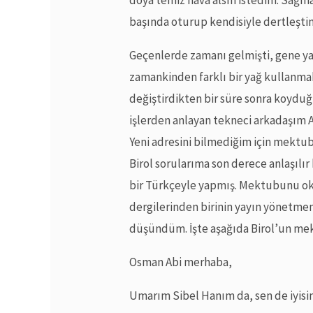
doya temiz hava alsın istedim. Sağın
başında oturup kendisiyle dertleşti
Geçenlerde zamanı gelmişti, gene ya
zamankinden farklı bir yağ kullanma
değiştirdikten bir süre sonra koyduğ
işlerden anlayan tekneci arkadaşım A
Yeni adresini bilmediğim için mektub
Birol sorularıma son derece anlaşılır
bir Türkçeyle yapmış. Mektubunu ok
dergilerinden birinin yayın yönetmeni
düşündüm. İşte aşağıda Birol’un 
Osman Abi merhaba,
Umarım Sibel Hanım da, sen de iyisin