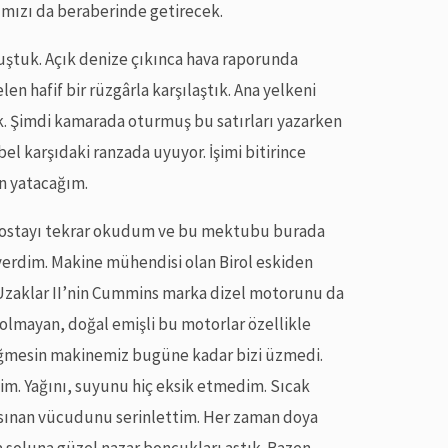
ımızı da beraberinde getirecek.
uştuk. Açık denize çıkınca hava raporunda
len hafif bir rüzgârla karşılaştık. Ana yelkeni
ık. Şimdi kamarada oturmuş bu satırları yazarken
Sibel karşıdaki ranzada uyuyor. İşimi bitirince
en yatacağım.
-postayı tekrar okudum ve bu mektubu burada
verdim. Makine mühendisi olan Birol eskiden
Uzaklar II’nin Cummins marka dizel motorunu da
olmayan, doğal emişli bu motorlar özellikle
 değmesin makinemiz bugüne kadar bizi üzmedi.
im. Yağını, suyunu hiç eksik etmedim. Sıcak
 ısınan vücudunu serinlettim. Her zaman doya