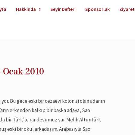
yfa
Hakkında
Seyir Defteri
Sponsorluk
Ziyaret
0 Ocak 2010
iyor. Bu gece eski bir cezaevi kolonisi olan adanın
arın erkenden kalkıp bir başka adaya, Sao
da bir Türk’le randevumuz var. Melih Altuntürk
muş eski bir okul arkadaşım. Arabasıyla Sao