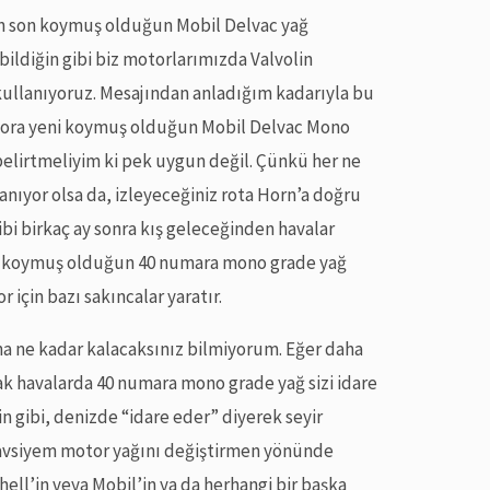
n son koymuş olduğun Mobil Delvac yağ
bildiğin gibi biz motorlarımızda Valvolin
ullanıyoruz. Mesajından anladığım kadarıyla bu
tora yeni koymuş olduğun Mobil Delvac Mono
elirtmeliyim ki pek uygun değil. Çünkü her ne
şanıyor olsa da, izleyeceğiniz rota Horn’a doğru
ibi birkaç ay sonra kış geleceğinden havalar
 koymuş olduğun 40 numara mono grade yağ
 için bazı sakıncalar yaratır.
 ne kadar kalacaksınız bilmiyorum. Eğer daha
ak havalarda 40 numara mono grade yağ sizi idare
ğin gibi, denizde “idare eder” diyerek seyir
avsiyem motor yağını değiştirmen yönünde
hell’in veya Mobil’in ya da herhangi bir başka