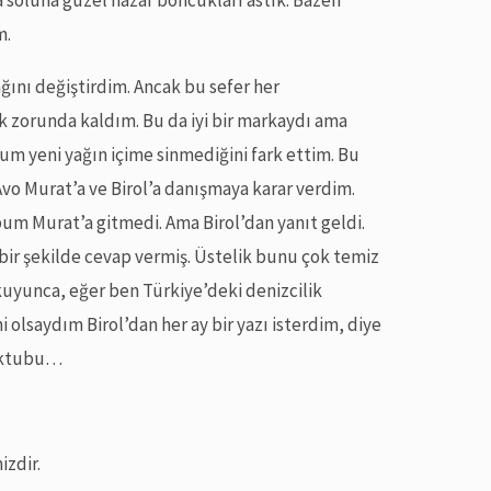
a soluna güzel nazar boncukları astık. Bazen
m.
ğını değiştirdim. Ancak bu sefer her
k zorunda kaldım. Bu da iyi bir markaydı ama
um yeni yağın içime sinmediğini fark ettim. Bu
vo Murat’a ve Birol’a danışmaya karar verdim.
um Murat’a gitmedi. Ama Birol’dan yanıt geldi.
 bir şekilde cevap vermiş. Üstelik bunu çok temiz
uyunca, eğer ben Türkiye’deki denizcilik
 olsaydım Birol’dan her ay bir yazı isterdim, diye
mektubu…
izdir.