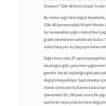
firmanın “15W-40 Multi Grade Turbo D
Bu motor yağı hem soğuk havalarda, 
15W-40 kavramındaki W harfi Winter 
bu numaradaki yağın viskozitesi (yapış
grade denmesinin sebebi de budur. 
viskozitesi yaz-kış hep aynı kalan mi
Diğer konu olan ZF şanzımana gelin
okuduğun gibi, şanzıman yağlarının he
gerekir. Ancak söylediğin gibi pek ç
değiştirmeyebiliyor. Şanzımanlar içi
olarak üreticinin kullanım kılavuzları
işleminden 50- 100 saat sonra ilk yağ
saatte bir veya yılda bir kere değişti