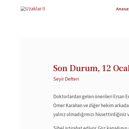
Anasa
Son Durum, 12 Oca
Seyir Defteri
Doktorlardan gelen önerileri Ersan Erk
Ömer Karahan ve diğer hekim arkadaşl
yalnız olmadığımızı hissettirdiğiniz 
Sibel istirahat ediyor. Göz kapağının 