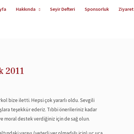
yfa
Hakkında
Seyir Defteri
Sponsorluk
Ziyaret
k 2011
ol bize iletti. Hepsi çok yararlı oldu. Sevgili
ara teşekkür ederiz. Tıbbi önerileriniz kadar
ve moral destek verdiğiniz için de sağ olun.
altındaki yarayı (yeterli yer olmadığı için) uç uca