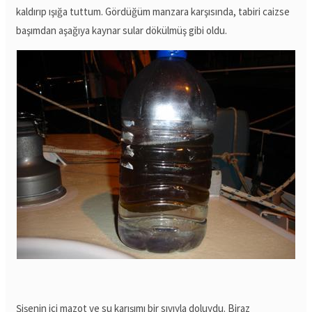
kaldırıp ışığa tuttum. Gördüğüm manzara karşısında, tabiri caizse
başımdan aşağıya kaynar sular dökülmüş gibi oldu.
Şişenin içi mazot ve su karışımı bir sıvıyla doluydu. Biraz