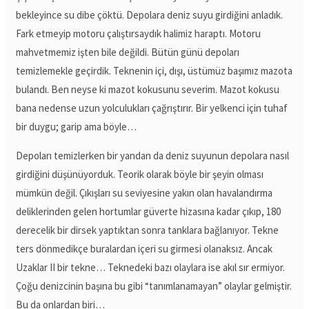
bekleyince su dibe çöktü. Depolara deniz suyu girdiğini anladık.
Fark etmeyip motoru çalıştırsaydık halimiz haraptı. Motoru
mahvetmemiz işten bile değildi. Bütün günü depoları
temizlemekle geçirdik. Teknenin içi, dışı, üstümüz başımız mazota
bulandı. Ben neyse ki mazot kokusunu severim. Mazot kokusu
bana nedense uzun yolculukları çağrıştırır. Bir yelkenci için tuhaf
bir duygu; garip ama böyle…
Depoları temizlerken bir yandan da deniz suyunun depolara nasıl
girdiğini düşünüyorduk. Teorik olarak böyle bir şeyin olması
mümkün değil. Çıkışları su seviyesine yakın olan havalandırma
deliklerinden gelen hortumlar güverte hizasına kadar çıkıp, 180
derecelik bir dirsek yaptıktan sonra tanklara bağlanıyor. Tekne
ters dönmedikçe buralardan içeri su girmesi olanaksız. Ancak
Uzaklar II bir tekne… Teknedeki bazı olaylara ise akıl sır ermiyor.
Çoğu denizcinin başına bu gibi “tanımlanamayan” olaylar gelmiştir.
Bu da onlardan biri…