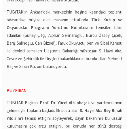
TÜBİTAK’ın Ankara’daki merkezinin beşinci katındaki toplantı
odasındaki büyük oval masanın etrafında
Türk Kutup ve
Okyanuslar Programı Yürütme Komitesi’
ni temsilen bilim
adamları (Günay Çifçi, Alphan Sennaroğlu, Burcu Özsoy Çiçek,
Barış Salihoğlu, Can Bizsel), Faruk Okuyucu, ben ve Sibel Karasu
ile devleti temsilen Ulaştırma Bakanlığı müsteşarı S. Hayri Aka,
Çevre ve Şehircilik ile Dışişleri bakanlıklarının bürokratları Mehmet
Baş ve Sinan Kuzum bulunuyordu.
BUZKIRAN
TÜBİTAK Başkanı
Prof. Dr. Yücel Altunbaşak
ve yardımcılarının
gelmesiyle toplantı başladı. İlk sözü alan
S. Hayri Aka Bey Binali
Yıldırım’
ı temsil ettiğini söyleyerek, sayın bakanının bu üssün
kurulmasını çok arzu ettiğini, bu konuda her türlü desteği