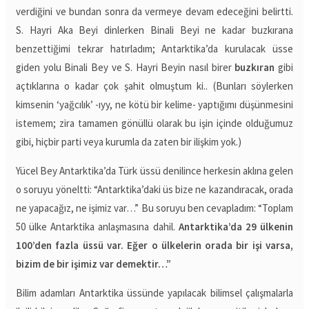
verdiğini ve bundan sonra da vermeye devam edeceğini belirtti.
S. Hayri Aka Beyi dinlerken Binali Beyi ne kadar buzkırana
benzettiğimi tekrar hatırladım; Antarktika’da kurulacak üsse
giden yolu Binali Bey ve S. Hayri Beyin nasıl birer
buzkıran
gibi
açtıklarına o kadar çok şahit olmuştum ki.. (Bunları söylerken
kimsenin ‘yağcılık’ -ıyy, ne kötü bir kelime- yaptığımı düşünmesini
istemem; zira tamamen gönüllü olarak bu işin içinde olduğumuz
gibi, hiçbir parti veya kurumla da zaten bir ilişkim yok.)
Yücel Bey Antarktika’da Türk üssü denilince herkesin aklına gelen
o soruyu yöneltti: “Antarktika’daki üs bize ne kazandıracak, orada
ne yapacağız, ne işimiz var…” Bu soruyu ben cevapladım: “Toplam
50 ülke Antarktika anlaşmasına dahil.
Antarktika’da 29 ülkenin
100’den fazla üssü var. Eğer o ülkelerin orada bir işi varsa,
bizim de bir işimiz var demektir…”
Bilim adamları Antarktika üssünde yapılacak bilimsel çalışmalarla