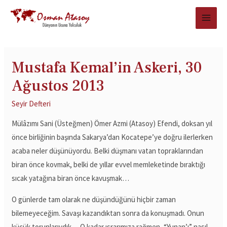
Mustafa Kemal’in Askeri, 30
Ağustos 2013
Seyir Defteri
Mülâzımı Sani (Üsteğmen) Ömer Azmi (Atasoy) Efendi, doksan yıl
önce birliğinin başında Sakarya’dan Kocatepe’ye doğru ilerlerken
acaba neler düşünüyordu. Belki düşmanı vatan topraklarından
biran önce kovmak, belki de yıllar evvel memleketinde bıraktığı
sıcak yatağına biran önce kavuşmak…
O günlerde tam olarak ne düşündüğünü hiçbir zaman
bilemeyeceğim. Savaşı kazandıktan sonra da konuşmadı. Onun
küçük torunlarıydık… O kadar ısrarımıza rağmen, “Yunan’ı” nasıl