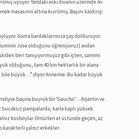
rılmış uyuyor. Yandaki eski divanın üzerinde iki
ek masasının altına kıvrılmış. Başını kaldırıp
ylüyor. Sonra bardaklarımıza çay dolduruyor.
 isminin Jose olduğunu öğreniyoruz) avdan
skiden beri tanışıyormuşuz gibi içten, samimi
büyük olduğunu, tam 40 bin hektarlık bir alana
an bile büyük…” diyor Annemie. Bu kadar büyük
Şimdiyse başına buyruk bir ‘Gaucho’… Arjantin ve
uz bucaksız pampalarda, karla kaplı yüksek
alnız kovboylar. Ömürleri at üstünde geçen, az
 karakterli yalnız erkekler.