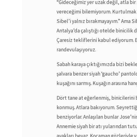
“Gideceğimiz yer uzak değil, atla bir 
vereceğimi bilemiyorum. Kurtulmak i
Sibel’i yalnız bırakmayayım.” Ama Si
Antalya’da çalıştığı otelde binicilik 
Çaresiz tekliflerini kabul ediyorum
randevulaşıyoruz.
Sabah karaya çıktığımızda bizi bekle
şalvara benzer siyah ‘gaucho’ panto
kuşağını sarmış. Kuşağın arasına ha
Dört tane at eğerlenmiş, binicilerini
konmuş. Atlara bakıyorum. Seyrettiği
benziyorlar. Anlaşılan bunlar Jose’nin
Annemie siyah bir atı yularından tu
ayakları beyaz. Kocaman gözleriyle 