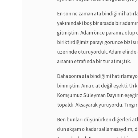
En son ne zaman ata bindiğimi hatı
yakınındaki boş bir arsada bir adamı
gitmiştim. Adam önce paramız olup 
biriktirdiğimiz parayı görünce bizi sır
üzerinde oturuyorduk. Adam elinde a
arsanın etrafında bir tur atmıştık.
Daha sonra ata bindiğimi hatırlamıy
binmiştim. Ama o at değil eşekti. 
Komşumuz Süleyman Dayının eşeğini 
topaldı. Aksayarak yürüyordu. Tıngır
Ben bunları düşünürken diğerleri atl
dün akşam o kadar sallamasaydım, di