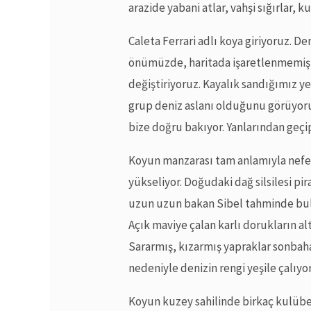
arazide yabani atlar, vahşi sığırlar, 
Caleta Ferrari adlı koya giriyoruz. 
önümüzde, haritada işaretlenmemiş bi
değiştiriyoruz. Kayalık sandığımız y
grup deniz aslanı olduğunu görüyoruz
bize doğru bakıyor. Yanlarından geçi
Koyun manzarası tam anlamıyla nefes k
yükseliyor. Doğudaki dağ silsilesi pi
uzun uzun bakan Sibel tahminde bul
Açık maviye çalan karlı dorukların al
Sararmış, kızarmış yapraklar sonbaha
nedeniyle denizin rengi yeşile çalıyor
Koyun kuzey sahilinde birkaç kulüb