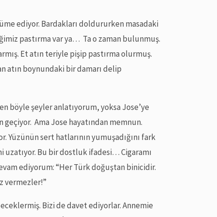
cüme ediyor. Bardakları doldururken masadaki
diğimiz pastırma var ya… Ta o zaman bulunmuş.
armış. Et atın teriyle pişip pastırma olurmuş.
an atın boynundaki bir damarı delip
den böyle şeyler anlatıyorum, yoksa Jose’ye
an geçiyor. Ama Jose hayatından memnun.
or. Yüzünün sert hatlarının yumuşadığını fark
 uzatıyor. Bu bir dostluk ifadesi… Cigaramı
 devam ediyorum: “Her Türk doğuştan binicidir.
z vermezler!”
eceklermiş. Bizi de davet ediyorlar. Annemie