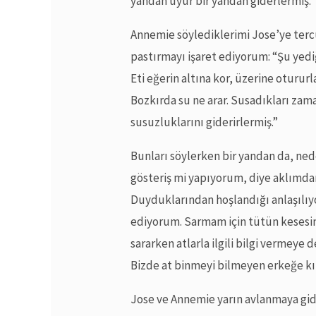
yandan uyur bir yandan giderlermiş.”
Annemie söylediklerimi Jose’ye ter
pastırmayı işaret ediyorum: “Şu ye
Eti eğerin altına kor, üzerine otururl
Bozkırda su ne arar. Susadıkları zam
susuzluklarını giderirlermiş.”
Bunları söylerken bir yandan da, ne
gösteriş mi yapıyorum, diye aklımd
Duyduklarından hoşlandığı anlaşılıy
ediyorum. Sarmam için tütün kesesini
sararken atlarla ilgili bilgi vermeye
Bizde at binmeyi bilmeyen erkeğe kı
Jose ve Annemie yarın avlanmaya gid