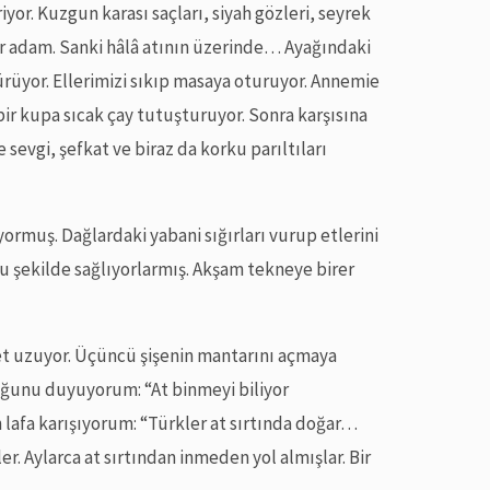
iriyor. Kuzgun karası saçları, siyah gözleri, seyrek
bir adam. Sanki hâlâ atının üzerinde… Ayağındaki
ürüyor. Ellerimizi sıkıp masaya oturuyor. Annemie
ir kupa sıcak çay tutuşturuyor. Sonra karşısına
sevgi, şefkat ve biraz da korku parıltıları
iyormuş. Dağlardaki yabani sığırları vurup etlerini
bu şekilde sağlıyorlarmış. Akşam tekneye birer
bet uzuyor. Üçüncü şişenin mantarını açmaya
uğunu duyuyorum: “At binmeyi biliyor
fa karışıyorum: “Türkler at sırtında doğar…
er. Aylarca at sırtından inmeden yol almışlar. Bir