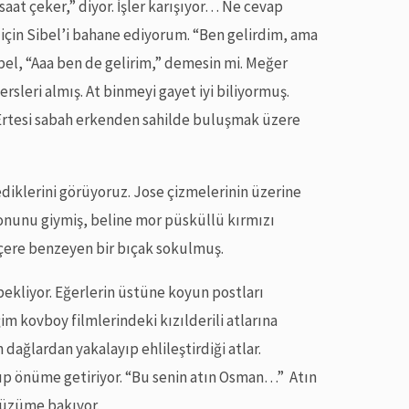
saat çeker,” diyor. İşler karışıyor… Ne cevap
çin Sibel’i bahane ediyorum. “Ben gelirdim, ama
bel, “Aaa ben de gelirim,” demesin mi. Meğer
dersleri almış. At binmeyi gayet iyi biliyormuş.
. Ertesi sabah erkenden sahilde buluşmak üzere
diklerini görüyoruz. Jose çizmelerinin üzerine
lonunu giymiş, beline mor püsküllü kırmızı
nçere benzeyen bir bıçak sokulmuş.
 bekliyor. Eğerlerin üstüne koyun postları
m kovboy filmlerindeki kızılderili atlarına
 dağlardan yakalayıp ehlileştirdiği atlar.
tup önüme getiriyor. “Bu senin atın Osman…” Atın
yüzüme bakıyor.