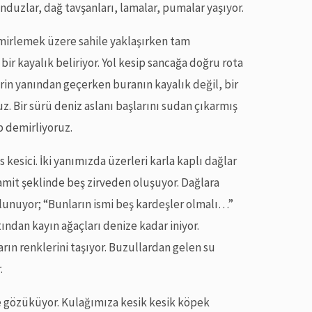
kunduzlar, dağ tavşanları, lamalar, pumalar yaşıyor.
Demirlemek üzere sahile yaklaşırken tam
r kayalık beliriyor. Yol kesip sancağa doğru rota
erin yanından geçerken buranın kayalık değil, bir
. Bir sürü deniz aslanı başlarını sudan çıkarmış
p demirliyoruz.
esici. İki yanımızda üzerleri karla kaplı dağlar
ramit şeklinde beş zirveden oluşuyor. Dağlara
unuyor; “Bunların ismi beş kardeşler olmalı…”
tından kayın ağaçları denize kadar iniyor.
rın renklerini taşıyor. Buzullardan gelen su
.
e gözüküyor. Kulağımıza kesik kesik köpek