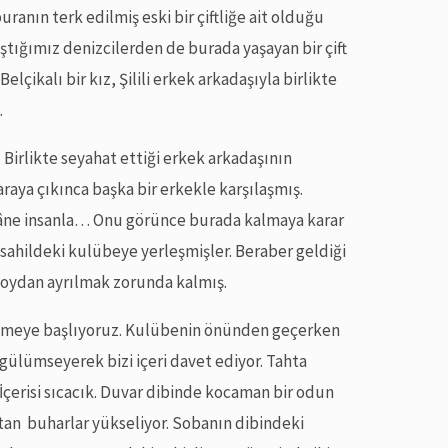
uranın terk edilmiş eski bir çiftliğe ait olduğu
ştığımız denizcilerden de burada yaşayan bir çift
ikalı bir kız, Şilili erkek arkadaşıyla birlikte
.
 Birlikte seyahat ettiği erkek arkadaşının
raya çıkınca başka bir erkekle karşılaşmış.
gâne insanla… Onu görünce burada kalmaya karar
 sahildeki kulübeye yerleşmişler. Beraber geldiği
 koydan ayrılmak zorunda kalmış.
rümeye başlıyoruz. Kulübenin önünden geçerken
m gülümseyerek bizi içeri davet ediyor. Tahta
 İçerisi sıcacık. Duvar dibinde kocaman bir odun
tan buharlar yükseliyor. Sobanın dibindeki