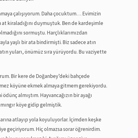
rlamaya çalışıyorum. Daha çocuktum… Evimizin
n at kiraladığını duymuştuk. Ben de kardeşimle
olmadığını sormuştu. Harçlıklarımızdan
ayla yaşlı bir ata bindirmişti. Biz sadece atın
tın yuları, önümüz sıra yürüyordu. Bu vaziyette
orum. Bir kere de Doğanbey’deki bahçede
Ürkmez köyüne ekmek almaya gitmem gerekiyordu.
ödünç almıştım. Hayvancağızın bir ayağı
 mıngır köye gidip gelmiştik.
arına atlayıp yola koyuluyorlar. İçimden keşke
ye geçiriyorum. Hiç olmazsa sorar öğrenirdim.