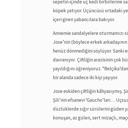
sepetin içinde üç kedi birbirlerine sa
köpek yatıyor. Üçüncüsü ortadaki yem
içeri giren yabancılara bakıyor.
Annemie sandalyelere oturmamızı sö
Jose’nin (böylece erkek arkadaşının
henüz dönmediğini söylüyor. Sanki e
davranıyor. Çiftliğin arazisinin çok 
yayıldığını öğreniyoruz. “Belçika’d
bir alanda sadece iki kişi yaşıyor.
Jose eskiden çiftliğin kâhyasıymış. 
Şili’nin efsanevi ‘Gaucho’ları… Uçs
düzlüklerde sığır sürülerini güden y
konuşan, az gülen, sert mizaçlı, maço