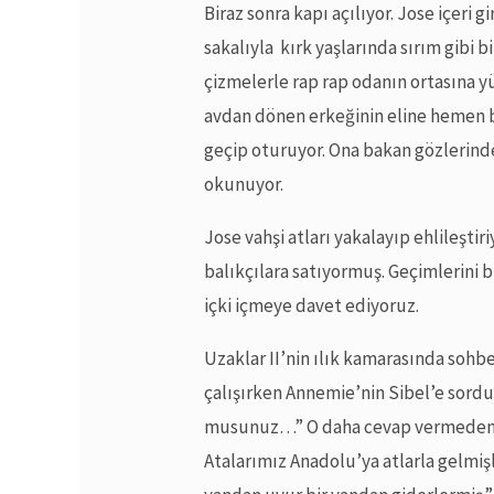
Biraz sonra kapı açılıyor. Jose içeri g
sakalıyla kırk yaşlarında sırım gibi 
çizmelerle rap rap odanın ortasına y
avdan dönen erkeğinin eline hemen b
geçip oturuyor. Ona bakan gözlerinde 
okunuyor.
Jose vahşi atları yakalayıp ehlileştir
balıkçılara satıyormuş. Geçimlerini 
içki içmeye davet ediyoruz.
Uzaklar II’nin ılık kamarasında soh
çalışırken Annemie’nin Sibel’e sord
musunuz…” O daha cevap vermeden la
Atalarımız Anadolu’ya atlarla gelmişl