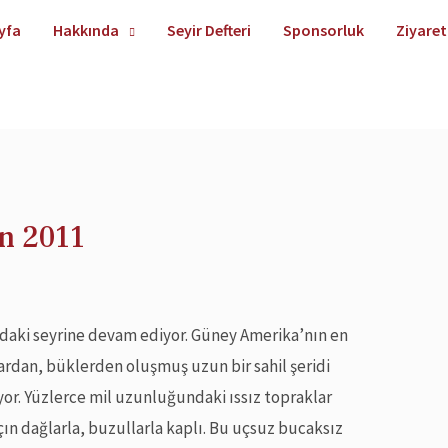
yfa
Hakkında
Seyir Defteri
Sponsorluk
Ziyaret
an 2011
’ndaki seyrine devam ediyor. Güney Amerika’nın en
lardan, büklerden oluşmuş uzun bir sahil şeridi
yor. Yüzlerce mil uzunluğundaki ıssız topraklar
çın dağlarla, buzullarla kaplı. Bu uçsuz bucaksız