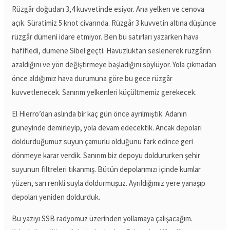
Rüzgâr doğudan 3,4 kuvvetinde esiyor. Ana yelken ve cenova
açık. Süratimiz 5 knot civarında. Rüzgâr 3 kuvvetin altına düşünce
rüzgâr dümeni idare etmiyor. Ben bu satırları yazarken hava
hafifledi, dümene Sibel geçti. Havuzluktan seslenerek rüzgârın
azaldığını ve yön değiştirmeye başladığını söylüyor. Yola çıkmadan
önce aldığımız hava durumuna göre bu gece rüzgâr
kuvvetlenecek. Sanırım yelkenleri küçültmemiz gerekecek.
El Hierro’dan aslında bir kaç gün önce ayrılmıştık. Adanın
güneyinde demirleyip, yola devam edecektik. Ancak depoları
doldurduğumuz suyun çamurlu olduğunu fark edince geri
dönmeye karar verdik. Sanırım biz depoyu doldururken şehir
suyunun filtreleri tıkanmış. Bütün depolarımızı içinde kumlar
yüzen, sarı renkli suyla doldurmuşuz. Ayrıldığımız yere yanaşıp
depoları yeniden doldurduk.
Bu yazıyı SSB radyomuz üzerinden yollamaya çalışacağım.