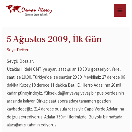
5 Ağustos 2009, İlk Gün
Seyir Defteri
Sevgili Dostlar,
Uzaklar II’deki GMT’ye ayarlı saat şu an 18.30’u gösteriyor. Yerel
saat ise 19.30. Türkiye’de ise saatler 20.30. Mevkiimiz 27 derece 06
dakika Kuzey,18 derece 11 dakika Batı. El Hierro Adası’nın 20 mil
kadar güneyindeyiz. Yüksek dağlar yavaş yavaş bir pus perdesinin
arasında kalıyor. Birkaç saat sonra adayı tamamen gözden
kaybedeceğiz. 214 derece pusula rotasıyla Capo Verde Adaları’na
doğru seyrediyoruz. Adalar 750 mil ilerimizde. Bu yolu bir haftada
alacağımızı tahmin ediyoruz.