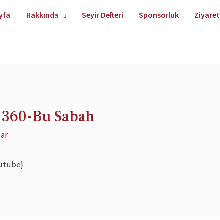
yfa
Hakkında
Seyir Defteri
Sponsorluk
Ziyaret
k 360-Bu Sabah
lar
outube}