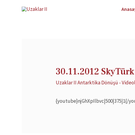
Anasa
30.11.2012 SkyTür
Uzaklar II Antarktika Dönüşü - Video
{youtube}njGhXpIlbvc|500|375|1{/y