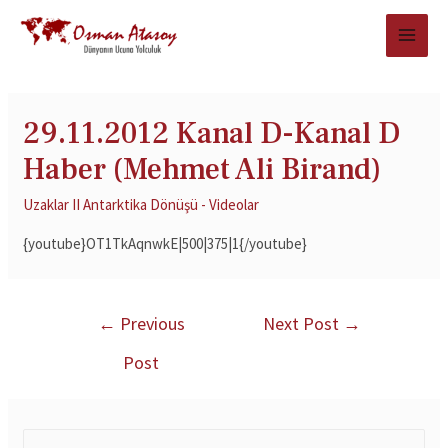
29.11.2012 Kanal D-Kanal D
Haber (Mehmet Ali Birand)
Uzaklar II Antarktika Dönüşü - Videolar
{youtube}OT1TkAqnwkE|500|375|1{/youtube}
←
Previous
Next Post
→
Post