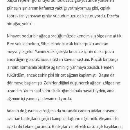
başka tepeler görünüyordu. Bulutsuz gökyüzünde yükselen
güneşin ışınlarının kafamızı yaktığı yetmiyormuş gibi, çıplak
topraktan yansıyan ışınlar vücudumuzu da kavuruyordu. Etrafta
hiç ağaç yoktu.
Nihayet bodur bir ağaç gördüğümüzde kendimizi gölgesine attık.
Ben soluklanırken, Sibel elinde küçük bir karpuzu andıran
meyveyle geldi. Yanımızdaki çakıyla kesince içinin de karpuzu
andırdığını gördük. Susuzluktan kavrulmuştum. Küçük bir parça
ısırdım. Isırmamla birlikte ağzımın içi yanmaya başladı. Hemen
tükürdüm, ancak zehir gibi bir tat ağzımı kaplamıştı. Başım da
dönmeye başlamıştı. Zehirlendiğimi düşünerek ağacın gölgesine
uzandım. Yarım saat sonra kalktığımda hala hayattaydım, ama
ağzımın içi yanmaya devam ediyordu.
Adanın doğusuna vardığımızda buradaki çadırın adalar arasında
avlanan balıkçıların geçici kampı olduğunu öğrendik. Akşamüstü
açıkta iki tekne göründü. Balıkçılar 7 metrelik üstü açık kayıklarını,