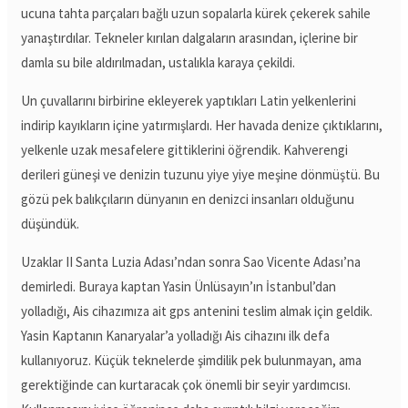
ucuna tahta parçaları bağlı uzun sopalarla kürek çekerek sahile
yanaştırdılar. Tekneler kırılan dalgaların arasından, içlerine bir
damla su bile aldırılmadan, ustalıkla karaya çekildi.
Un çuvallarını birbirine ekleyerek yaptıkları Latin yelkenlerini
indirip kayıkların içine yatırmışlardı. Her havada denize çıktıklarını,
yelkenle uzak mesafelere gittiklerini öğrendik. Kahverengi
derileri güneşi ve denizin tuzunu yiye yiye meşine dönmüştü. Bu
gözü pek balıkçıların dünyanın en denizci insanları olduğunu
düşündük.
Uzaklar II Santa Luzia Adası’ndan sonra Sao Vicente Adası’na
demirledi. Buraya kaptan Yasin Ünlüsayın’ın İstanbul’dan
yolladığı, Ais cihazımıza ait gps antenini teslim almak için geldik.
Yasin Kaptanın Kanaryalar’a yolladığı Ais cihazını ilk defa
kullanıyoruz. Küçük teknelerde şimdilik pek bulunmayan, ama
gerektiğinde can kurtaracak çok önemli bir seyir yardımcısı.