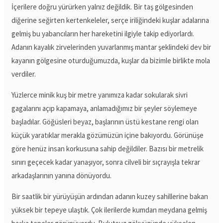
İçerilere doğru yürürken yalnız değildik. Bir taş gölgesinden
diğerine seğirten kertenkeleler, serçe iriliğindeki kuşlar adalarına
gelmiş bu yabancıların her hareketini ilgiyle takip ediyorlardı.
Adanın kayalık zirvelerinden yuvarlanmış mantar şeklindeki dev bir
kayanın gölgesine oturduğumuzda, kuşlar da bizimle birlikte mola
verdiler.
Yüzlerce minik kuş bir metre yanımıza kadar sokularak sivri
gagalarını açıp kapamaya, anlamadığımız bir şeyler söylemeye
başladılar. Göğüsleri beyaz, başlarının üstü kestane rengi olan
küçük yaratıklar merakla gözümüzün içine bakıyordu. Görünüşe
göre henüz insan korkusuna sahip değildiler. Bazısı bir metrelik
sınırı geçecek kadar yanaşıyor, sonra cilveli bir sıçrayışla tekrar
arkadaşlarının yanına dönüyordu.
Bir saatlik bir yürüyüşün ardından adanın kuzey sahillerine bakan
yüksek bir tepeye ulaştık. Çok ilerilerde kumdan meydana gelmiş