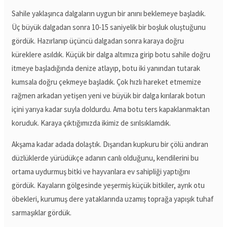
Sahile yaklaşınca dalgaların uygun bir anını beklemeye başladık.
Üç büyük dalgadan sonra 10-15 saniyelik bir boşluk oluştuğunu
gördük. Hazırlanıp üçüncü dalgadan sonra karaya doğru
küreklere asıldık. Küçük bir dalga altımıza girip botu sahile doğru
itmeye başladığında denize atlayıp, botu iki yanından tutarak
kumsala doğru çekmeye başladık. Çok hızlı hareket etmemize
rağmen arkadan yetişen yeni ve büyük bir dalga kırılarak botun
içini yarıya kadar suyla doldurdu. Ama botu ters kapaklanmaktan
koruduk. Karaya çıktığımızda ikimiz de sırılsıklamdık.
Akşama kadar adada dolaştık. Dışarıdan kupkuru bir çölü andıran
düzlüklerde yürüdükçe adanın canlı olduğunu, kendilerini bu
ortama uydurmuş bitki ve hayvanlara ev sahipliği yaptığını
gördük. Kayaların gölgesinde yeşermiş küçük bitkiler, ayrık otu
öbekleri, kurumuş dere yataklarında uzamış toprağa yapışık tuhaf
sarmaşıklar gördük.