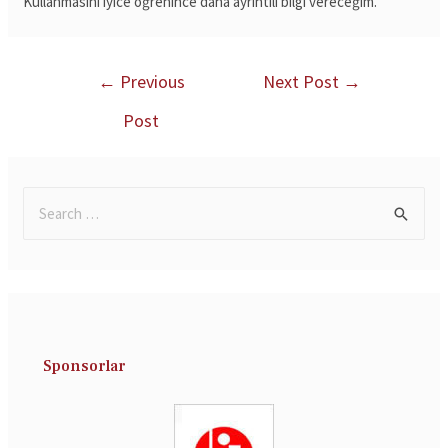
Kullanmasını iyice öğrenince daha ayrıntılı bilgi vereceğim.
←
Previous
Next Post
→
Post
Sponsorlar