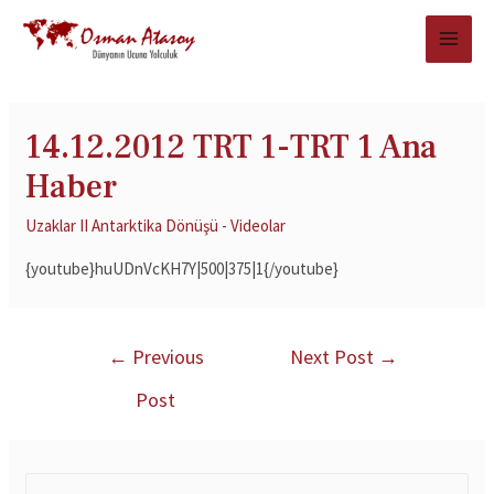
14.12.2012 TRT 1-TRT 1 Ana
Haber
Uzaklar II Antarktika Dönüşü - Videolar
{youtube}huUDnVcKH7Y|500|375|1{/youtube}
←
Previous
Next Post
→
Post