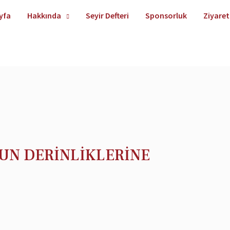
yfa
Hakkında
Seyir Defteri
Sponsorluk
Ziyaret
HUN DERİNLİKLERİNE