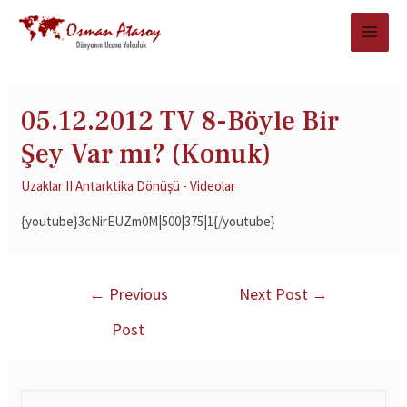
05.12.2012 TV 8-Böyle Bir
Şey Var mı? (Konuk)
Uzaklar II Antarktika Dönüşü - Videolar
{youtube}3cNirEUZm0M|500|375|1{/youtube}
←
Previous
Next Post
→
Post