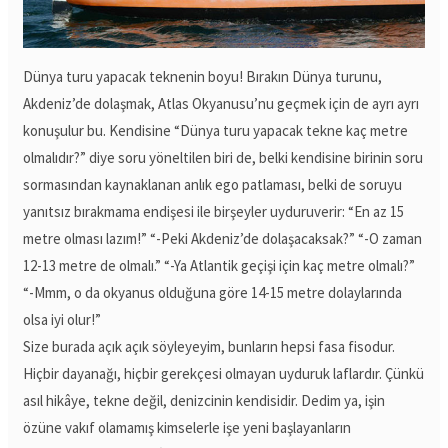
Dünya turu yapacak teknenin boyu! Bırakın Dünya turunu,
Akdeniz’de dolaşmak, Atlas Okyanusu’nu geçmek için de ayrı ayrı
konuşulur bu. Kendisine “Dünya turu yapacak tekne kaç metre
olmalıdır?” diye soru yöneltilen biri de, belki kendisine birinin soru
sormasından kaynaklanan anlık ego patlaması, belki de soruyu
yanıtsız bırakmama endişesi ile birşeyler uyduruverir: “En az 15
metre olması lazım!” “-Peki Akdeniz’de dolaşacaksak?” “-O zaman
12-13 metre de olmalı.” “-Ya Atlantik geçişi için kaç metre olmalı?”
“-Mmm, o da okyanus olduğuna göre 14-15 metre dolaylarında
olsa iyi olur!”
Size burada açık açık söyleyeyim, bunların hepsi fasa fisodur.
Hiçbir dayanağı, hiçbir gerekçesi olmayan uyduruk laflardır. Çünkü
asıl hikâye, tekne değil, denizcinin kendisidir. Dedim ya, işin
özüne vakıf olamamış kimselerle işe yeni başlayanların