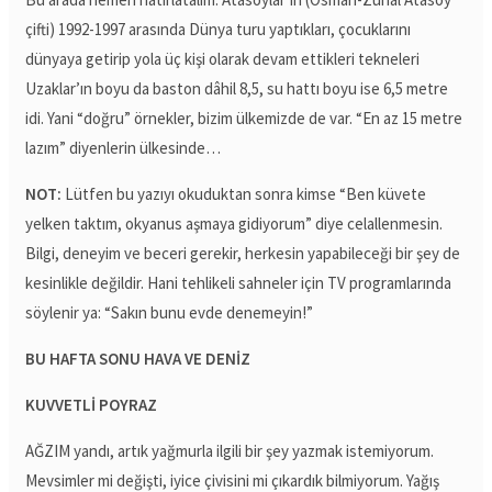
çifti) 1992-1997 arasında Dünya turu yaptıkları, çocuklarını
dünyaya getirip yola üç kişi olarak devam ettikleri tekneleri
Uzaklar’ın boyu da baston dâhil 8,5, su hattı boyu ise 6,5 metre
idi. Yani “doğru” örnekler, bizim ülkemizde de var. “En az 15 metre
lazım” diyenlerin ülkesinde…
NOT:
Lütfen bu yazıyı okuduktan sonra kimse “Ben küvete
yelken taktım, okyanus aşmaya gidiyorum” diye celallenmesin.
Bilgi, deneyim ve beceri gerekir, herkesin yapabileceği bir şey de
kesinlikle değildir. Hani tehlikeli sahneler için TV programlarında
söylenir ya: “Sakın bunu evde denemeyin!”
BU HAFTA SONU HAVA VE DENİZ
KUVVETLİ POYRAZ
AĞZIM yandı, artık yağmurla ilgili bir şey yazmak istemiyorum.
Mevsimler mi değişti, iyice çivisini mi çıkardık bilmiyorum. Yağış