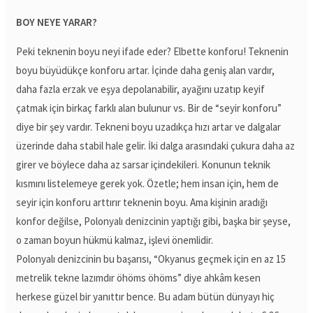
BOY NEYE YARAR?
Peki teknenin boyu neyi ifade eder? Elbette konforu! Teknenin
boyu büyüdükçe konforu artar. İçinde daha geniş alan vardır,
daha fazla erzak ve eşya depolanabilir, ayağını uzatıp keyif
çatmak için birkaç farklı alan bulunur vs. Bir de “seyir konforu”
diye bir şey vardır. Tekneni boyu uzadıkça hızı artar ve dalgalar
üzerinde daha stabil hale gelir. İki dalga arasındaki çukura daha az
girer ve böylece daha az sarsar içindekileri. Konunun teknik
kısmını listelemeye gerek yok. Özetle; hem insan için, hem de
seyir için konforu arttırır teknenin boyu. Ama kişinin aradığı
konfor değilse, Polonyalı denizcinin yaptığı gibi, başka bir şeyse,
o zaman boyun hükmü kalmaz, işlevi önemlidir.
Polonyalı denizcinin bu başarısı, “Okyanus geçmek için en az 15
metrelik tekne lazımdır öhöms öhöms” diye ahkâm kesen
herkese güzel bir yanıttır bence. Bu adam bütün dünyayı hiç