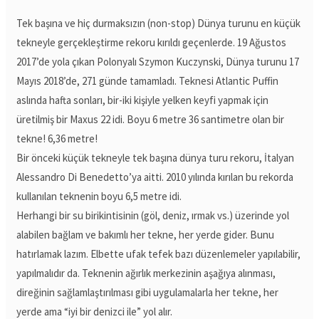
Tek başına ve hiç durmaksızın (non-stop) Dünya turunu en küçük
tekneyle gerçekleştirme rekoru kırıldı geçenlerde. 19 Ağustos
2017’de yola çıkan Polonyalı Szymon Kuczynski, Dünya turunu 17
Mayıs 2018’de, 271 günde tamamladı. Teknesi Atlantic Puffin
aslında hafta sonları, bir-iki kişiyle yelken keyfi yapmak için
üretilmiş bir Maxus 22 idi. Boyu 6 metre 36 santimetre olan bir
tekne! 6,36 metre!
Bir önceki küçük tekneyle tek başına dünya turu rekoru, İtalyan
Alessandro Di Benedetto’ya aitti. 2010 yılında kırılan bu rekorda
kullanılan teknenin boyu 6,5 metre idi.
Herhangi bir su birikintisinin (göl, deniz, ırmak vs.) üzerinde yol
alabilen bağlam ve bakımlı her tekne, her yerde gider. Bunu
hatırlamak lazım. Elbette ufak tefek bazı düzenlemeler yapılabilir,
yapılmalıdır da. Teknenin ağırlık merkezinin aşağıya alınması,
direğinin sağlamlaştırılması gibi uygulamalarla her tekne, her
yerde ama “iyi bir denizci ile” yol alır.