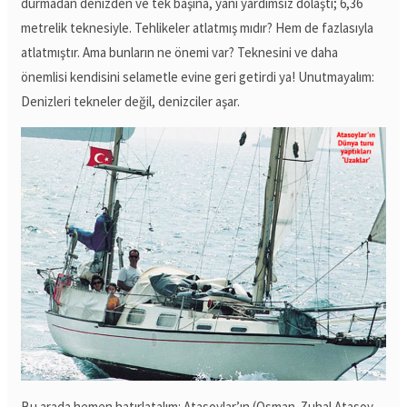
durmadan denizden ve tek başına, yani yardımsız dolaştı; 6,36
metrelik teknesiyle. Tehlikeler atlatmış mıdır? Hem de fazlasıyla
atlatmıştır. Ama bunların ne önemi var? Teknesini ve daha
önemlisi kendisini selametle evine geri getirdi ya! Unutmayalım:
Denizleri tekneler değil, denizciler aşar.
Bu arada hemen hatırlatalım: Atasoylar’ın (Osman-Zuhal Atasoy