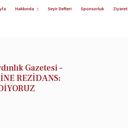
yfa
Hakkında
Seyir Defteri
Sponsorluk
Ziyaret
dınlık Gazetesi –
İNE REZİDANS:
DİYORUZ