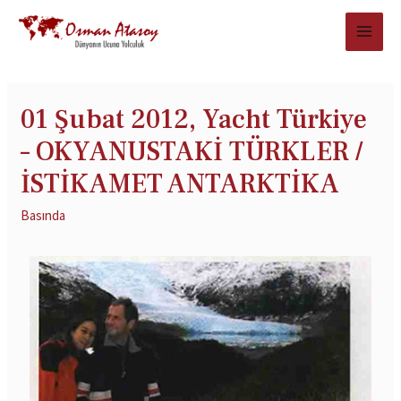
01 Şubat 2012, Yacht Türkiye
– OKYANUSTAKİ TÜRKLER /
İSTİKAMET ANTARKTİKA
Basında