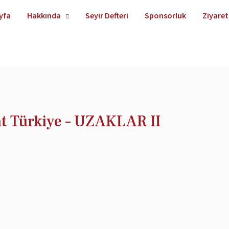
yfa
Hakkında
Seyir Defteri
Sponsorluk
Ziyaret
ht Türkiye – UZAKLAR II